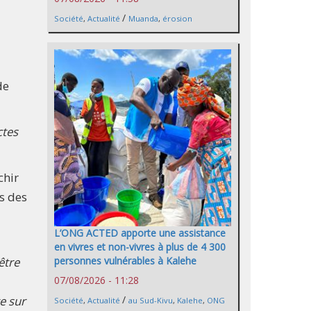
/
Société
,
Actualité
Muanda
,
érosion
de
ctes
chir
s des
L’ONG ACTED apporte une assistance
en vivres et non-vivres à plus de 4 300
personnes vulnérables à Kalehe
être
07/08/2026 - 11:28
/
te sur
Société
,
Actualité
au Sud-Kivu
,
Kalehe
,
ONG