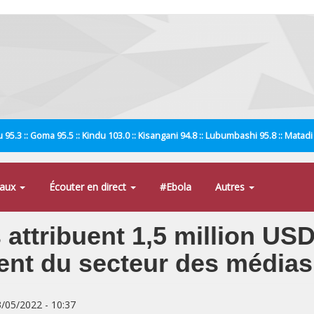
 95.3 :: Goma 95.5 :: Kindu 103.0 :: Kisangani 94.8 :: Lubumbashi 95.8 :: Matad
naux
Écouter en direct
#Ebola
Autres
 attribuent 1,5 million U
ent du secteur des médias
3/05/2022 - 10:37