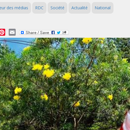
eur des médias
RDC
Société
Actualité
National
essage
Pinterest
Email