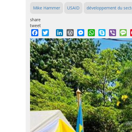
Mike Hammer
USAID
développement du sect
share
tweet
Facebook
Twitter
LinkedIn
WordPress
Messenger
WhatsApp
Skype
Viber
M