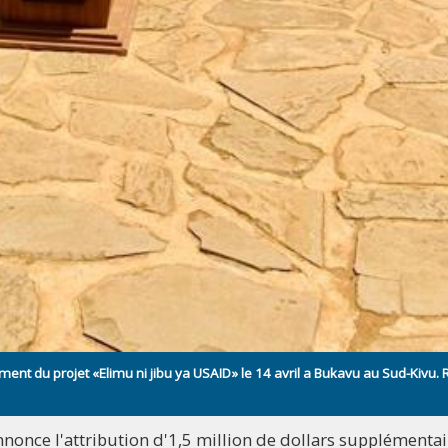
t du projet «Elimu ni jibu ya USAID» le 14 avril a Bukavu au Sud-Kivu. 
nnonce l'attribution d'1,5 million de dollars supplémentai