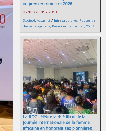
au premier trimestre 2026
07/08/2026 - 20:18
/
Société
,
Actualité
Infrastructures
,
Routes de
desserte agricole
,
Kasai-Central
,
Foner
,
OVDA
La RDC célèbre la 4ᵉ édition de la
Journée internationale de la femme
africaine en honorant ses pionnières