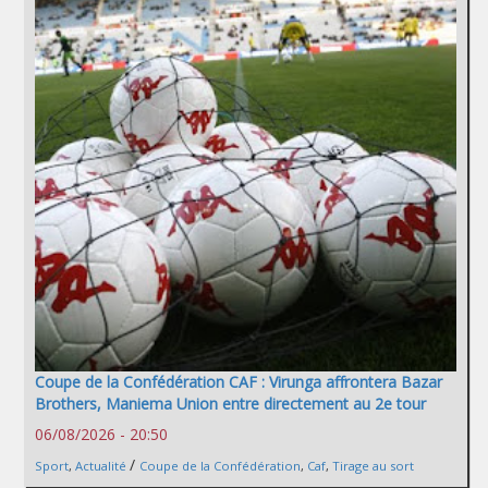
Coupe de la Confédération CAF : Virunga affrontera Bazar
Brothers, Maniema Union entre directement au 2e tour
06/08/2026 - 20:50
/
Sport
,
Actualité
Coupe de la Confédération
,
Caf
,
Tirage au sort