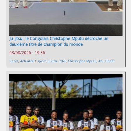
Ju-jitsu : le Congolais Christophe Mputu décroche un
deuxième titre de champion du monde
03/08/2026 - 19:36
/
Sport
,
Actualité
sport
,
ju-jitsu 2026
,
Christophe Mputu
,
Abu Dhabi