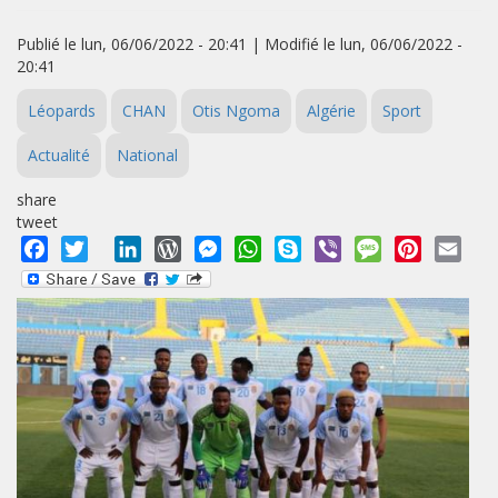
Publié le lun, 06/06/2022 - 20:41 | Modifié le lun, 06/06/2022 -
20:41
Léopards
CHAN
Otis Ngoma
Algérie
Sport
Actualité
National
share
tweet
Facebook
Twitter
LinkedIn
WordPress
Messenger
WhatsApp
Skype
Viber
Message
Pinterest
Emai