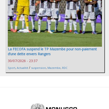
La FECOFA suspend le TP Mazembe pour non-paiement
d’une dette envers Rangers
30/07/2026 - 23:37
/
Sport
,
Actualité
suspension
,
Mazembe
,
RDC