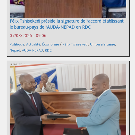
Félix Tshisekedi préside la signature de l’accord établissant
le bureau-pays de l’AUDA-NEPAD en RDC
07/08/2026 - 09:06
/
Politique
,
Actualité
,
Économie
Félix Tshisekedi
,
Union africaine
,
Nepad
,
AUDA-NEPAD
,
RDC