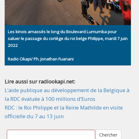
Les kinois amassés le long du Boulevard Lumumba pour
saluer le passage du cortège du roi belge Philippe, mardi 7 juin
2022
Radio Okapi/ Ph. Jonathan Fuanani
Lire aussi sur radiookapi.net:
L’aide publique au développement de la Belgique à
la RDC évaluée à 100 millions d’Euros
RDC : le Roi Philippe et la Reine Mathilde en visite
officielle du 7 au 13 juin
Chercher