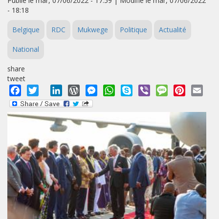
Publié le mar, 07/06/2022 - 17:59 | Modifié le mar, 07/06/2022
- 18:18
Belgique
RDC
Mukwege
Politique
Actualité
National
share
tweet
Facebook
Twitter
LinkedIn
WordPress
Messenger
WhatsApp
Skype
Viber
Message
Pinterest
Emai