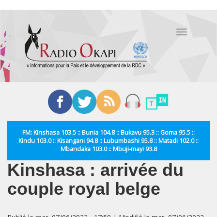
Aller
au
Toggle
contenu
navigation
principal
FM: Kinshasa 103.5 :: Bunia 104.8 :: Bukavu 95.3 :: Goma 95.5 ::
Kindu 103.0 :: Kisangani 94.8 :: Lubumbashi 95.8 :: Matadi 102.0 ::
Mbandaka 103.0 :: Mbuji-mayi 93.8
Kinshasa : arrivée du
couple royal belge