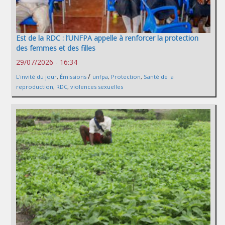
Est de la RDC : l’UNFPA appelle à renforcer la protection
des femmes et des filles
29/07/2026 - 16:34
/
L'invité du jour
,
Émissions
unfpa
,
Protection
,
Santé de la
reproduction
,
RDC
,
violences sexuelles