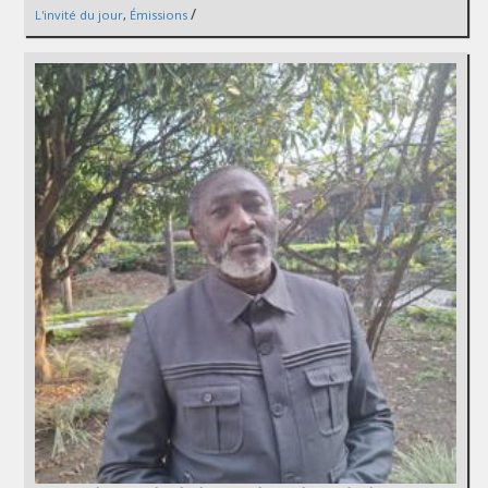
/
L'invité du jour
,
Émissions