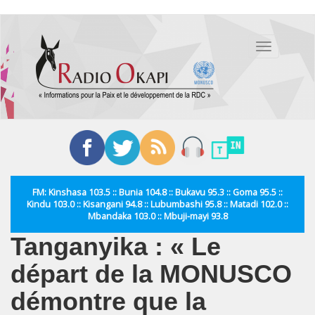
Aller
au
Toggle
contenu
navigation
principal
FM: Kinshasa 103.5 :: Bunia 104.8 :: Bukavu 95.3 :: Goma 95.5 ::
Kindu 103.0 :: Kisangani 94.8 :: Lubumbashi 95.8 :: Matadi 102.0 ::
Mbandaka 103.0 :: Mbuji-mayi 93.8
Tanganyika : « Le
départ de la MONUSCO
démontre que la