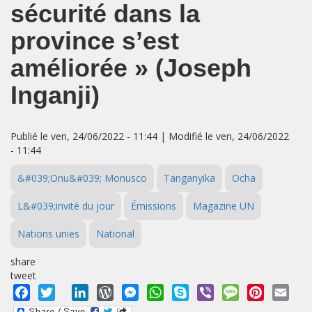
sécurité dans la
province s’est
améliorée » (Joseph
Inganji)
Publié le ven, 24/06/2022 - 11:44 | Modifié le ven, 24/06/2022
- 11:44
&#039;Onu&#039; Monusco
Tanganyika
Ocha
L&#039;invité du jour
Émissions
Magazine UN
Nations unies
National
share
tweet
Facebook
Twitter
LinkedIn
WordPress
Messenger
WhatsApp
Skype
Viber
Message
Pinterest
Emai