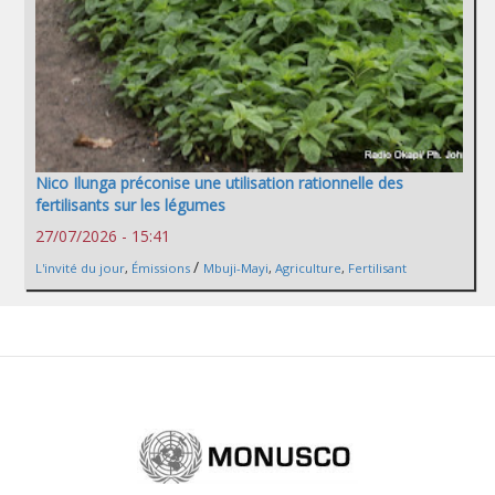
Nico Ilunga préconise une utilisation rationnelle des
fertilisants sur les légumes
27/07/2026 - 15:41
/
L'invité du jour
,
Émissions
Mbuji-Mayi
,
Agriculture
,
Fertilisant