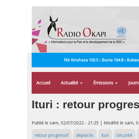
Aller
au
contenu
principal
FM: Kinshasa 103.5 :: Bunia 104.8 :: Bukavu
Accueil
Actualité
Émissions
Jour
Ituri : retour progr
Publié le sam, 02/07/2022 - 21:25 | Modifié le sam, 
retour progressif
déplacés
Ituri
Sécurité