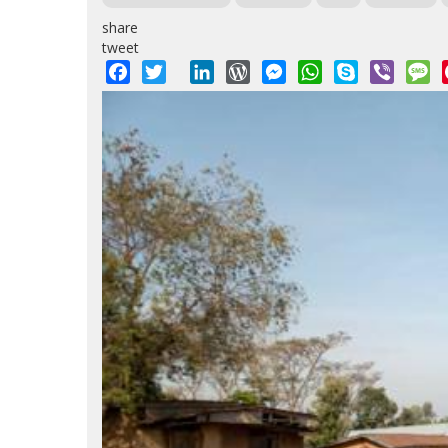
share
tweet
Facebook
Twitter
LinkedIn
WordPress
Messenger
WhatsApp
Skype
Viber
M