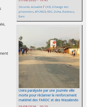
/
Sécurité
,
Actualité
CICR
,
Echange des
s
prisonniers
,
AFC/M23
,
RDC
,
Doha
,
Rutshuru
,
Beni
le,
ement
Uvira paralysée par une journée ville
morte pour réclamer le renforcement
matériel des FARDC et des Wazalendo
05/08/2026 - 20:23