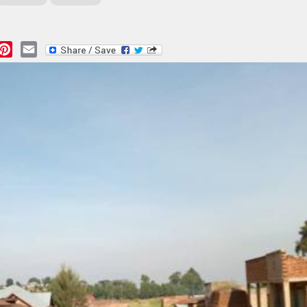
essage
Pinterest
Email