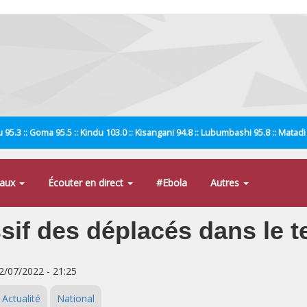
 95.3 :: Goma 95.5 :: Kindu 103.0 :: Kisangani 94.8 :: Lubumbashi 95.8 :: Matad
naux
Écouter en direct
#Ebola
Autres
essif des déplacés dans le t
02/07/2022 - 21:25
Actualité
National