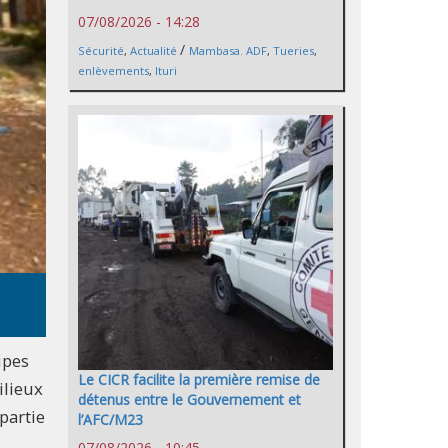
07/08/2026 - 14:28
/
Sécurité
,
Actualité
Mambasa. ADF
,
Tueries
,
enlèvements
,
Ituri
upes
Le CICR facilite la première remise de
ilieux
détenus entre le Gouvernement et
partie
l’AFC/M23
07/08/2026 - 10:45