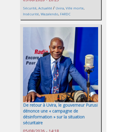
/
Sécurité
,
Actualité
Uvira
,
Ville morte
,
Insécurité
,
Wazalendo
,
FARDC
De retour à Uvira, le gouverneur Purusi
dénonce une « campagne de
désinformation » sur la situation
sécuritaire
05/08/2026 - 14:18