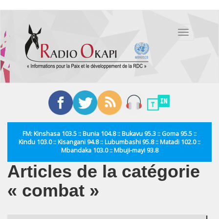
Aller
au
Toggle
contenu
navigation
principal
FM: Kinshasa 103.5 :: Bunia 104.8 :: Bukavu 95.3 :: Goma 95.5 ::
Kindu 103.0 :: Kisangani 94.8 :: Lubumbashi 95.8 :: Matadi 102.0 ::
Mbandaka 103.0 :: Mbuji-mayi 93.8
Articles de la catégorie
« combat »