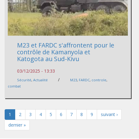
M23 et FARDC s'affrontent pour le
contrôle de Kamanyola et
Katogota au Sud-Kivu
03/12/2025 - 13:33
/
Sécurité
,
Actualité
M23
,
FARDC
,
controle
,
combat
1
2
3
4
5
6
7
8
9
suivant ›
dernier »