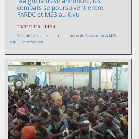
Malgré la trêve annoncée, les
combats se poursuivent entre
FARDC et M23 au Kivu
20/02/2026 - 14:54
/
Sécurité
,
Actualité
accords
,
Paix
,
combat
,
M23
,
FARDC
,
Cessez-le-feu