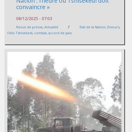
Nation : l’heure où Tshisekedi doit
convaincre »
08/12/2025 - 07:03
/
Revue de presse
,
Actualité
Etat de la Nation
,
Disours
,
Félix Tshisekedi
,
combat
,
accord de paix