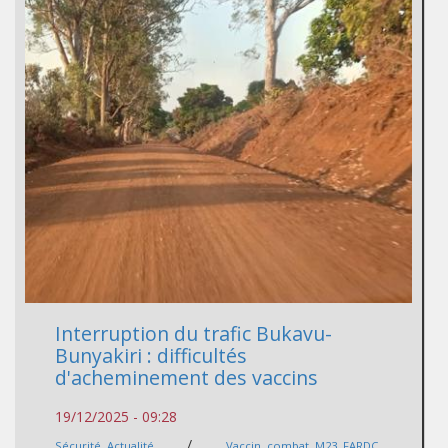
Interruption du trafic Bukavu-
Bunyakiri : difficultés
d'acheminement des vaccins
19/12/2025 - 09:28
/
Sécurité
,
Actualité
Vaccin
,
combat
,
M23
,
FARDC
,