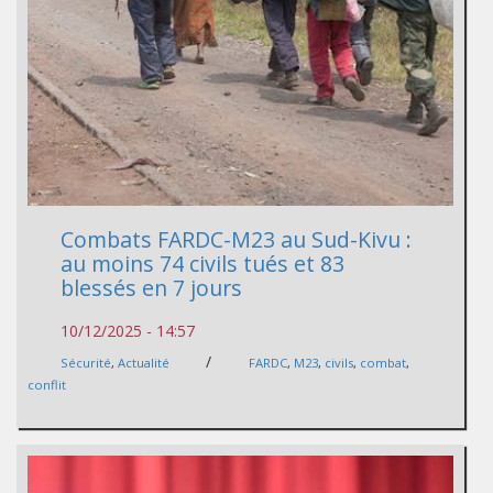
Combats FARDC-M23 au Sud-Kivu :
au moins 74 civils tués et 83
blessés en 7 jours
10/12/2025 - 14:57
/
Sécurité
,
Actualité
FARDC
,
M23
,
civils
,
combat
,
conflit