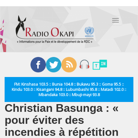
Aller
au
Toggle
contenu
navigation
principal
FM: Kinshasa 103.5 :: Bunia 104.8 :: Bukavu 95.3 :: Goma 95.5 ::
Kindu 103.0 :: Kisangani 94.8 :: Lubumbashi 95.8 :: Matadi 102.0 ::
Mbandaka 103.0 :: Mbuji-mayi 93.8
Christian Basunga : «
pour éviter des
incendies à répétition