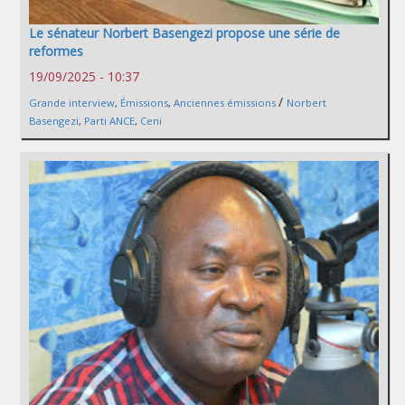
Le sénateur Norbert Basengezi propose une série de
reformes
19/09/2025 - 10:37
/
Grande interview
,
Émissions
,
Anciennes émissions
Norbert
Basengezi
,
Parti ANCE
,
Ceni