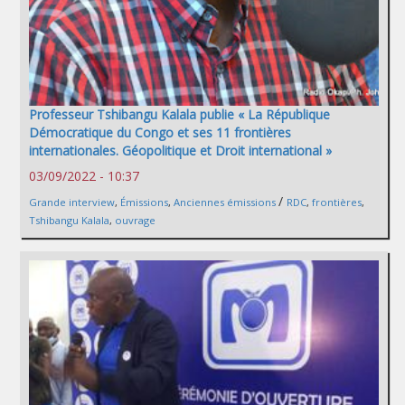
Professeur Tshibangu Kalala publie « La République
Démocratique du Congo et ses 11 frontières
internationales. Géopolitique et Droit international »
03/09/2022 - 10:37
/
Grande interview
,
Émissions
,
Anciennes émissions
RDC
,
frontières
,
Tshibangu Kalala
,
ouvrage