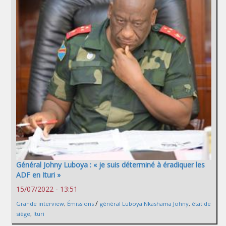
Général Johny Luboya : « je suis déterminé à éradiquer les
ADF en Ituri »
15/07/2022 - 13:51
/
Grande interview
,
Émissions
général Luboya Nkashama Johny
,
état de
siège
,
Ituri