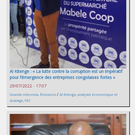
Al Kitenge : « La lutte contre la corruption est un impératif
pour l’émergence des entreprises congolaises fortes »
29/07/2022 - 17:07
/
Grande interview
,
Émissions
Al Kitenge
,
analyste économique et
stratège
,
FEC