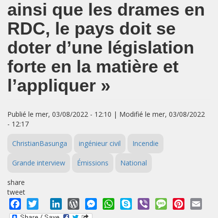
ainsi que les drames en
RDC, le pays doit se
doter d’une législation
forte en la matière et
l’appliquer »
Publié le mer, 03/08/2022 - 12:10 | Modifié le mer, 03/08/2022
- 12:17
ChristianBasunga
ingénieur civil
Incendie
Grande interview
Émissions
National
share
tweet
Facebook
Twitter
LinkedIn
WordPress
Messenger
WhatsApp
Skype
Viber
Message
Pinterest
Emai