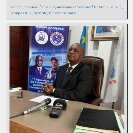
/
Grande interview
,
Émissions
,
Anciennes émissions
Dr Michel Muvudi
,
Groupe CIDE-Solidarité
,
Dr honoris causa