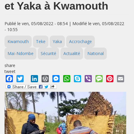
et Yaka à Kwamouth
Publié le ven, 05/08/2022 - 08:54 | Modifié le ven, 05/08/2022
- 10:55
Kwamouth
Teke
Yaka
Accrochage
Maï-Ndombe
Sécurité
Actualité
National
share
tweet
Facebook
Twitter
LinkedIn
WordPress
Messenger
WhatsApp
Skype
Viber
Message
Pinterest
Emai