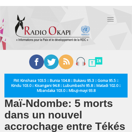
Aller
au
Toggle
contenu
navigation
principal
FM: Kinshasa 103.5 :: Bunia 104.8 :: Bukavu 95.3 :: Goma 95.5 ::
Kindu 103.0 :: Kisangani 94.8 :: Lubumbashi 95.8 :: Matadi 102.0 ::
Mbandaka 103.0 :: Mbuji-mayi 93.8
Maï-Ndombe: 5 morts
dans un nouvel
accrochage entre Tékés