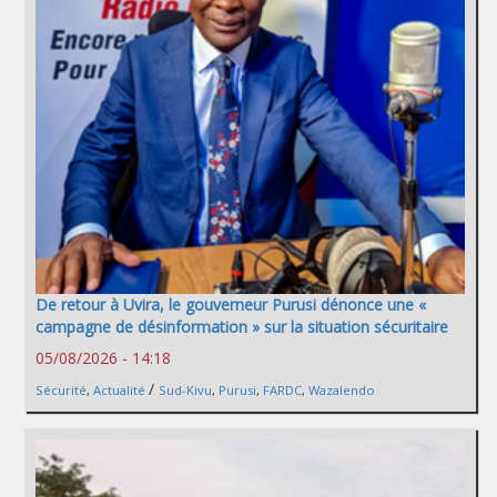
De retour à Uvira, le gouverneur Purusi dénonce une «
campagne de désinformation » sur la situation sécuritaire
05/08/2026 - 14:18
/
Sécurité
,
Actualité
Sud-Kivu
,
Purusi
,
FARDC
,
Wazalendo