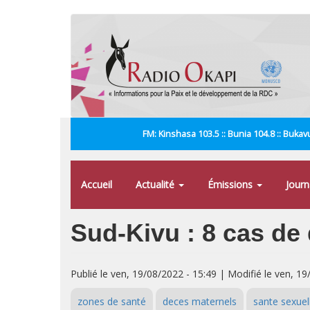
Aller
au
contenu
principal
FM: Kinshasa 103.5 :: Bunia 104.8 :: Bukavu
Accueil
Actualité
Émissions
Jour
Sud-Kivu : 8 cas de
Publié le ven, 19/08/2022 - 15:49 | Modifié le ven, 19
zones de santé
deces maternels
sante sexuel