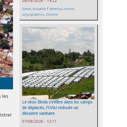
08/08/2026 - 14:22
/
Santé
,
Actualité
détenus
,
cachot
,
surpopulation
,
Cholera
 les
Le virus Ebola s'infiltre dans les camps
de déplacés, l'ONU redoute un
désastre sanitaire
istrer
07/08/2026 - 12:11