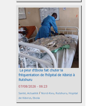
La peur d’Ebola fait chuter la
fréquentation de l’hôpital de Kibirizi à
Rutshuru
07/08/2026 - 06:23
/
Santé
,
Actualité
Nord-Kivu
,
Rutshuru
,
Hopital
de Kibirizi
,
Ebola