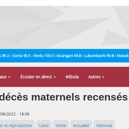
 95.3 :: Goma 95.5 :: Kindu 103.0 :: Kisangani 94.8 :: Lubumbashi 95.8 :: Matad
naux
Écouter en direct
#Ebola
Autres
 décès maternels recensés
/08/2022 - 18:08
le et reproductive
Uvira
Santé
Actualité
National