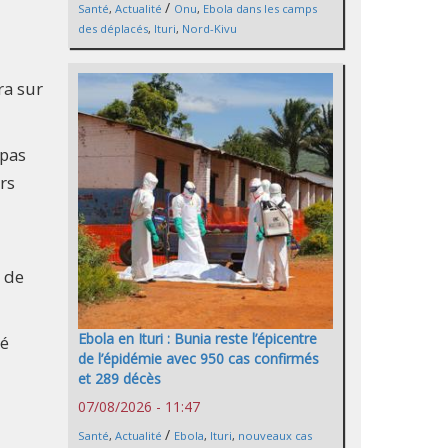
/
Santé
,
Actualité
Onu
,
Ebola dans les camps
des déplacés
,
Ituri
,
Nord-Kivu
ra sur
 pas
rs
t de
Ebola en Ituri : Bunia reste l’épicentre
té
de l’épidémie avec 950 cas confirmés
et 289 décès
07/08/2026 - 11:47
/
Santé
,
Actualité
Ebola
,
Ituri
,
nouveaux cas