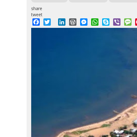
share
tweet
Facebook
Twitter
LinkedIn
WordPress
Messenger
WhatsApp
Skype
Viber
M