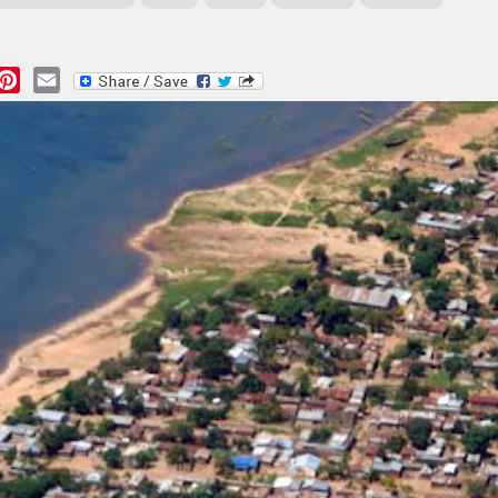
essage
Pinterest
Email