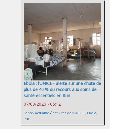
Ebola : l’UNICEF alerte sur une chute de
plus de 40 % du recours aux soins de
santé essentiels en Ituri
07/08/2026 - 05:12
/
Santé
,
Actualité
activités de l'UNICEF
,
Ebola
,
Ituri