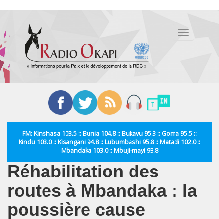
Aller
au
Toggle
contenu
navigation
principal
FM: Kinshasa 103.5 :: Bunia 104.8 :: Bukavu 95.3 :: Goma 95.5 ::
Kindu 103.0 :: Kisangani 94.8 :: Lubumbashi 95.8 :: Matadi 102.0 ::
Mbandaka 103.0 :: Mbuji-mayi 93.8
Réhabilitation des
routes à Mbandaka : la
poussière cause