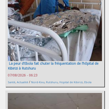
La peur d’Ebola fait chuter la fréquentation de l’hôpital de
Kibirizi à Rutshuru
07/08/2026 - 06:23
/
Santé
,
Actualité
Nord-Kivu
,
Rutshuru
,
Hopital de Kibirizi
,
Ebola