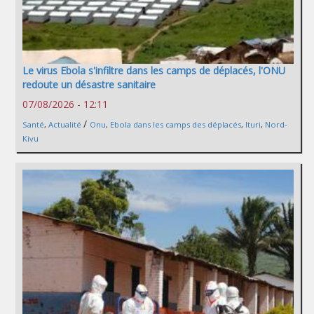
Le virus Ebola s'infiltre dans les camps de déplacés, l'ONU
redoute un désastre sanitaire
07/08/2026 - 12:11
/
Santé
,
Actualité
Onu
,
Ebola dans les camps des déplacés
,
Ituri
,
Nord-
Kivu