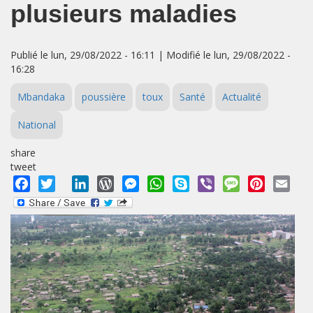
plusieurs maladies
Publié le lun, 29/08/2022 - 16:11 | Modifié le lun, 29/08/2022 -
16:28
Mbandaka
poussière
toux
Santé
Actualité
National
share
tweet
Facebook
Twitter
LinkedIn
WordPress
Messenger
WhatsApp
Skype
Viber
Message
Pinterest
Emai