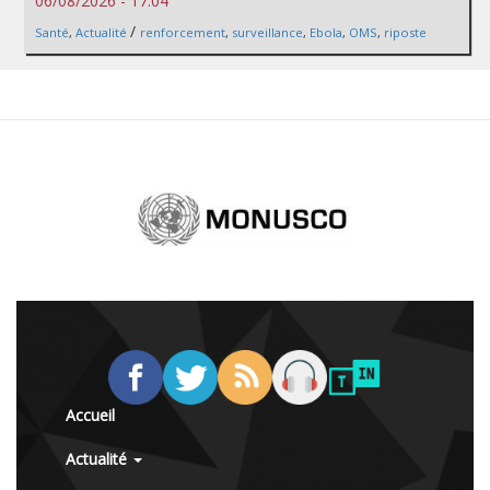
06/08/2026 - 17:04
/
Santé
,
Actualité
renforcement
,
surveillance
,
Ebola
,
OMS
,
riposte
Accueil
Actualité