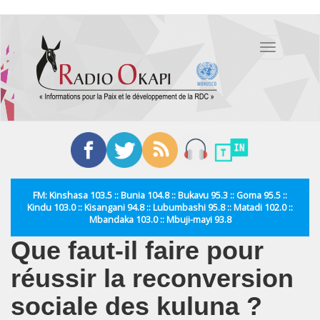
Aller
au
Toggle
contenu
navigation
principal
FM: Kinshasa 103.5 :: Bunia 104.8 :: Bukavu 95.3 :: Goma 95.5 ::
Kindu 103.0 :: Kisangani 94.8 :: Lubumbashi 95.8 :: Matadi 102.0 ::
Mbandaka 103.0 :: Mbuji-mayi 93.8
Que faut-il faire pour
réussir la reconversion
sociale des kuluna ?