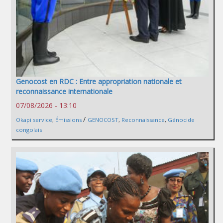
Genocost en RDC : Entre appropriation nationale et
reconnaissance internationale
07/08/2026 - 13:10
/
Okapi service
,
Émissions
GENOCOST
,
Reconnaissance
,
Génocide
congolais