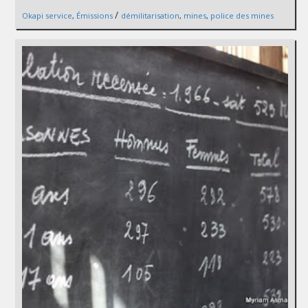
/
Okapi service
,
Émissions
démilitarisation
,
mines
,
police des mines