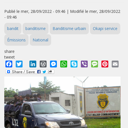
Publié le mer, 28/09/2022 - 09:46 | Modifié le mer, 28/09/2022
- 09:46
bandit
banditisme
Banditisme urbain
Okapi service
Émissions
National
share
tweet
Facebook
Twitter
LinkedIn
WordPress
Messenger
WhatsApp
Skype
Viber
Message
Pinterest
Emai