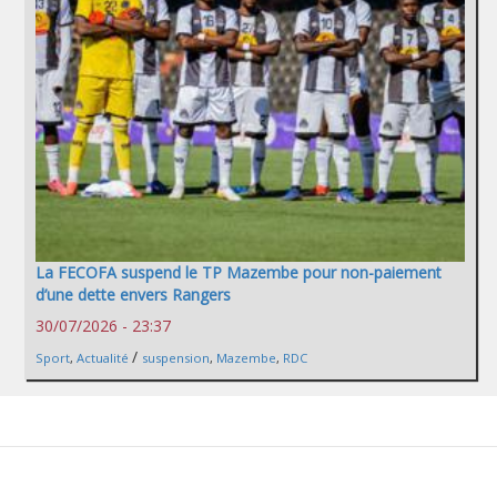
La FECOFA suspend le TP Mazembe pour non-paiement
d’une dette envers Rangers
30/07/2026 - 23:37
/
Sport
,
Actualité
suspension
,
Mazembe
,
RDC