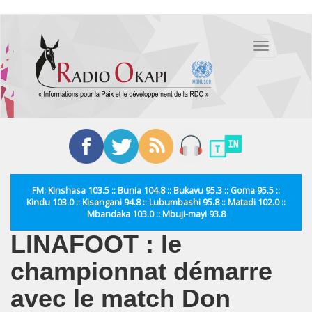
Aller
au
Toggle
contenu
navigation
principal
FM: Kinshasa 103.5 :: Bunia 104.8 :: Bukavu 95.3 :: Goma 95.5 ::
Kindu 103.0 :: Kisangani 94.8 :: Lubumbashi 95.8 :: Matadi 102.0 ::
Mbandaka 103.0 :: Mbuji-mayi 93.8
LINAFOOT : le
championnat démarre
avec le match Don