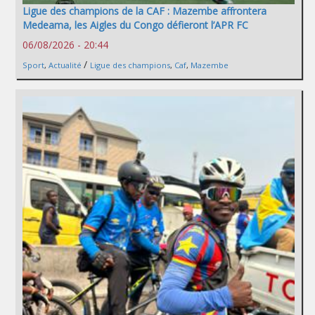
Ligue des champions de la CAF : Mazembe affrontera
Medeama, les Aigles du Congo défieront l’APR FC
06/08/2026 - 20:44
/
Sport
,
Actualité
Ligue des champions
,
Caf
,
Mazembe