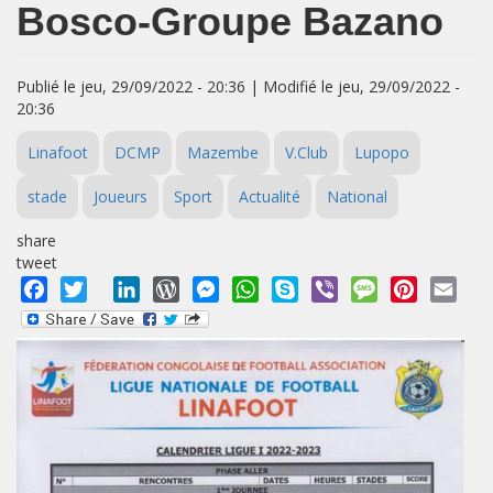
Bosco-Groupe Bazano
Publié le jeu, 29/09/2022 - 20:36 | Modifié le jeu, 29/09/2022 -
20:36
Linafoot
DCMP
Mazembe
V.Club
Lupopo
stade
Joueurs
Sport
Actualité
National
share
tweet
Facebook
Twitter
LinkedIn
WordPress
Messenger
WhatsApp
Skype
Viber
Message
Pinterest
Emai