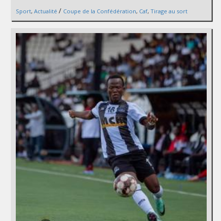
/
Sport
,
Actualité
Coupe de la Confédération
,
Caf
,
Tirage au sort