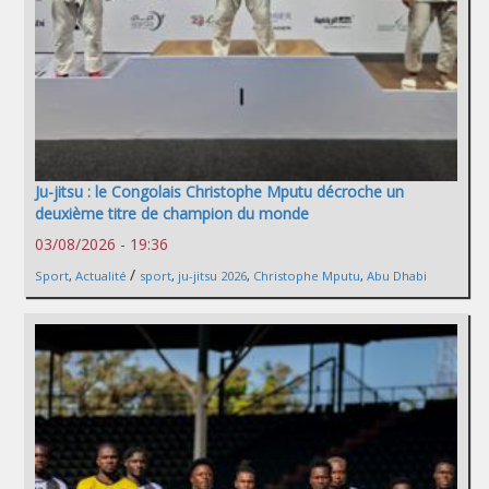
Ju-jitsu : le Congolais Christophe Mputu décroche un
deuxième titre de champion du monde
03/08/2026 - 19:36
/
Sport
,
Actualité
sport
,
ju-jitsu 2026
,
Christophe Mputu
,
Abu Dhabi