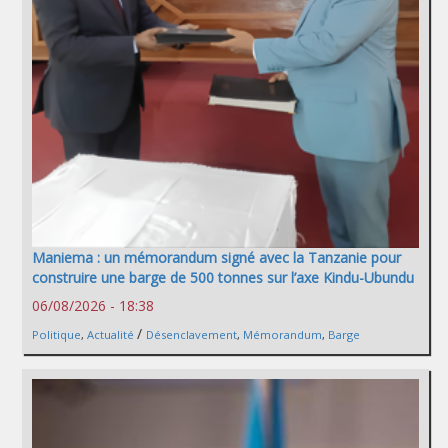
Maniema : un mémorandum signé avec la Tanzanie pour
construire une barge de 500 tonnes sur l’axe Kindu-Ubundu
06/08/2026 - 18:38
/
Politique
,
Actualité
Désenclavement
,
Mémorandum
,
Barge