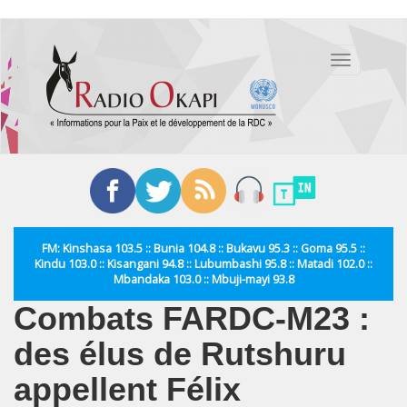
Aller
au
Toggle
contenu
navigation
principal
FM: Kinshasa 103.5 :: Bunia 104.8 :: Bukavu 95.3 :: Goma 95.5 ::
Kindu 103.0 :: Kisangani 94.8 :: Lubumbashi 95.8 :: Matadi 102.0 ::
Mbandaka 103.0 :: Mbuji-mayi 93.8
Combats FARDC-M23 :
des élus de Rutshuru
appellent Félix