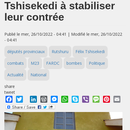
Tshisekedi à stabiliser
leur contrée
Publié le mer, 26/10/2022 - 04:41 | Modifié le mer, 26/10/2022
- 04:41
députés provinciaux
Rutshuru
Félix Tshisekedi
combats
M23
FARDC
bombes
Politique
Actualité
National
share
tweet
Facebook
Twitter
LinkedIn
WordPress
Messenger
WhatsApp
Skype
Viber
Message
Pinterest
Emai