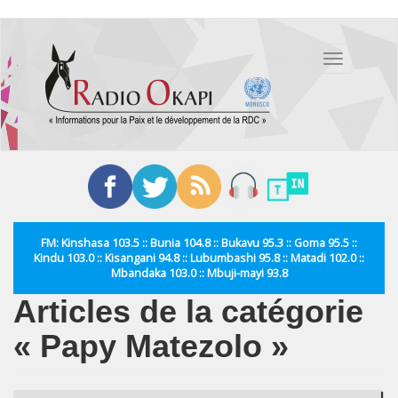
Aller
au
Toggle
contenu
navigation
principal
FM: Kinshasa 103.5 :: Bunia 104.8 :: Bukavu 95.3 :: Goma 95.5 ::
Kindu 103.0 :: Kisangani 94.8 :: Lubumbashi 95.8 :: Matadi 102.0 ::
Mbandaka 103.0 :: Mbuji-mayi 93.8
Articles de la catégorie
« Papy Matezolo »