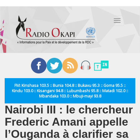
Aller
au
Toggle
contenu
navigation
principal
FM: Kinshasa 103.5 :: Bunia 104.8 :: Bukavu 95.3 :: Goma 95.5 ::
Kindu 103.0 :: Kisangani 94.8 :: Lubumbashi 95.8 :: Matadi 102.0 ::
Mbandaka 103.0 :: Mbuji-mayi 93.8
Nairobi III : le chercheur
Frederic Amani appelle
l’Ouganda à clarifier sa