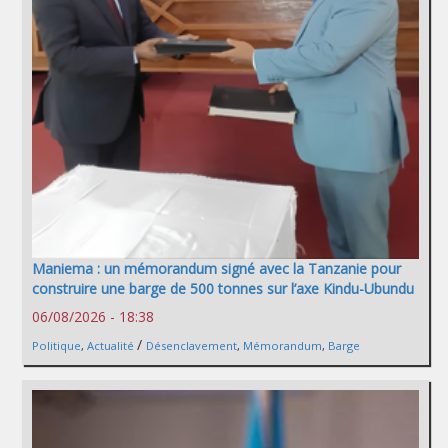
Maniema : un mémorandum signé avec la Tanzanie pour
construire une barge de 500 tonnes sur l’axe Kindu-Ubundu
06/08/2026 - 18:38
/
Politique
,
Actualité
Désenclavement
,
Mémorandum
,
Barge