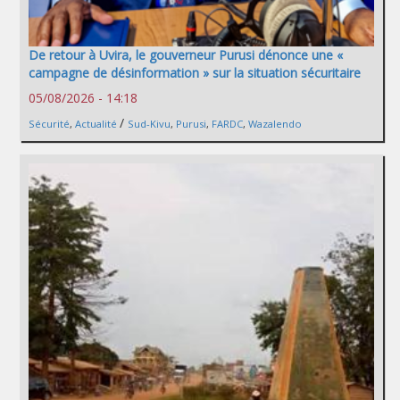
De retour à Uvira, le gouverneur Purusi dénonce une «
campagne de désinformation » sur la situation sécuritaire
05/08/2026 - 14:18
/
Sécurité
,
Actualité
Sud-Kivu
,
Purusi
,
FARDC
,
Wazalendo