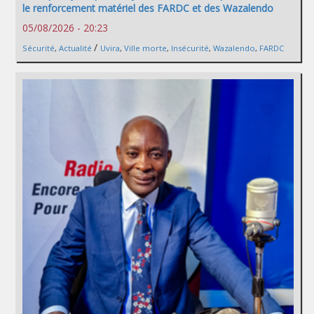
le renforcement matériel des FARDC et des Wazalendo
05/08/2026 - 20:23
/
Sécurité
,
Actualité
Uvira
,
Ville morte
,
Insécurité
,
Wazalendo
,
FARDC