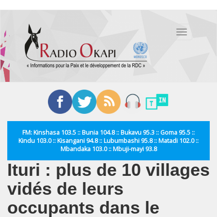
Aller
au
Toggle
contenu
navigation
principal
FM: Kinshasa 103.5 :: Bunia 104.8 :: Bukavu 95.3 :: Goma 95.5 ::
Kindu 103.0 :: Kisangani 94.8 :: Lubumbashi 95.8 :: Matadi 102.0 ::
Mbandaka 103.0 :: Mbuji-mayi 93.8
Ituri : plus de 10 villages
vidés de leurs
occupants dans le