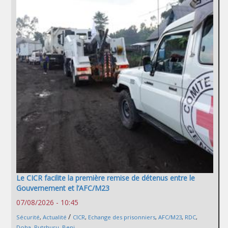
Le CICR facilite la première remise de détenus entre le
Gouvernement et l’AFC/M23
07/08/2026 - 10:45
/
Sécurité
,
Actualité
CICR
,
Echange des prisonniers
,
AFC/M23
,
RDC
,
Doha
,
Rutshuru
,
Beni