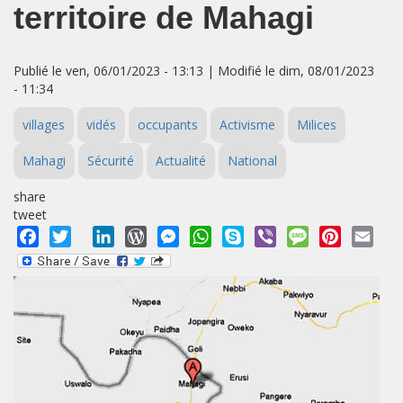
territoire de Mahagi
Publié le ven, 06/01/2023 - 13:13 | Modifié le dim, 08/01/2023
- 11:34
villages
vidés
occupants
Activisme
Milices
Mahagi
Sécurité
Actualité
National
share
tweet
Facebook
Twitter
LinkedIn
WordPress
Messenger
WhatsApp
Skype
Viber
Message
Pinterest
Emai