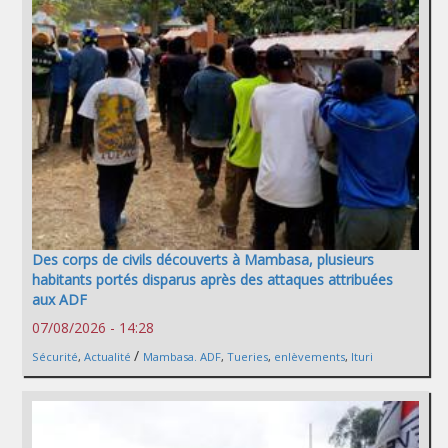
Des corps de civils découverts à Mambasa, plusieurs
habitants portés disparus après des attaques attribuées
aux ADF
07/08/2026 - 14:28
/
Sécurité
,
Actualité
Mambasa. ADF
,
Tueries
,
enlèvements
,
Ituri