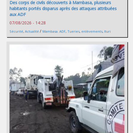
Des corps de civils découverts à Mambasa, plusieurs
habitants portés disparus après des attaques attribuées
aux ADF
07/08/2026 - 14:28
/
Sécurité
,
Actualité
Mambasa. ADF
,
Tueries
,
enlèvements
,
Ituri