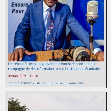
De retour à Uvira, le gouverneur Purusi dénonce une «
campagne de désinformation » sur la situation sécuritaire
05/08/2026 - 14:18
/
Sécurité
,
Actualité
Sud-Kivu
,
Purusi
,
FARDC
,
Wazalendo