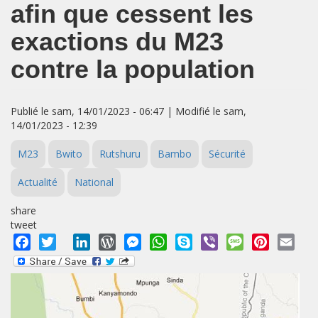
afin que cessent les
exactions du M23
contre la population
Publié le sam, 14/01/2023 - 06:47 | Modifié le sam,
14/01/2023 - 12:39
M23
Bwito
Rutshuru
Bambo
Sécurité
Actualité
National
share
tweet
Facebook
Twitter
LinkedIn
WordPress
Messenger
WhatsApp
Skype
Viber
Message
Pinterest
Emai