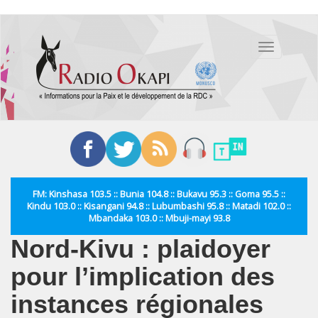
Aller
au
Toggle
contenu
navigation
principal
FM: Kinshasa 103.5 :: Bunia 104.8 :: Bukavu 95.3 :: Goma 95.5 ::
Kindu 103.0 :: Kisangani 94.8 :: Lubumbashi 95.8 :: Matadi 102.0 ::
Mbandaka 103.0 :: Mbuji-mayi 93.8
Nord-Kivu : plaidoyer
pour l’implication des
instances régionales