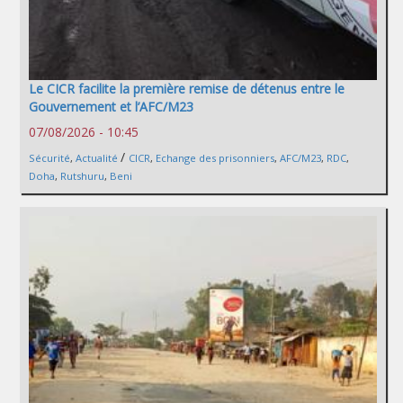
Le CICR facilite la première remise de détenus entre le
Gouvernement et l’AFC/M23
07/08/2026 - 10:45
/
Sécurité
,
Actualité
CICR
,
Echange des prisonniers
,
AFC/M23
,
RDC
,
Doha
,
Rutshuru
,
Beni