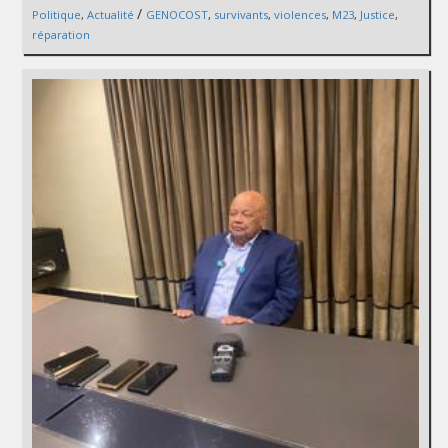
/
Politique
,
Actualité
GENOCOST
,
survivants
,
violences
,
M23
,
Justice
,
réparation