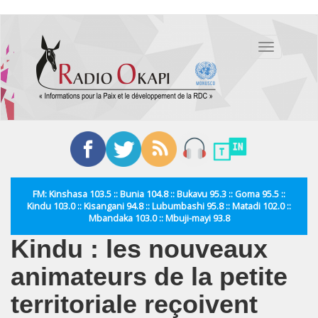
Aller
au
Toggle
contenu
navigation
principal
FM: Kinshasa 103.5 :: Bunia 104.8 :: Bukavu 95.3 :: Goma 95.5 ::
Kindu 103.0 :: Kisangani 94.8 :: Lubumbashi 95.8 :: Matadi 102.0 ::
Mbandaka 103.0 :: Mbuji-mayi 93.8
Kindu : les nouveaux
animateurs de la petite
territoriale reçoivent