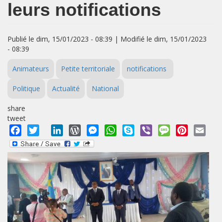
leurs notifications
Publié le dim, 15/01/2023 - 08:39 | Modifié le dim, 15/01/2023
- 08:39
Animateurs
Petite territoriale
notifications
Politique
Actualité
National
share
tweet
Facebook
Twitter
LinkedIn
WordPress
Messenger
WhatsApp
Skype
Viber
Message
Pinterest
Emai