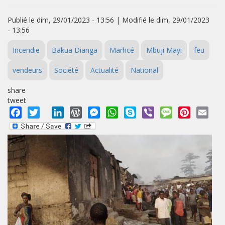
Publié le dim, 29/01/2023 - 13:56 | Modifié le dim, 29/01/2023
- 13:56
Incendie
Bakua Dianga
Marhcé
Mbuji Mayi
feu
vendeurs
Société
Actualité
National
share
tweet
Facebook
Twitter
LinkedIn
WordPress
Messenger
WhatsApp
Skype
Viber
Message
Pinterest
Emai