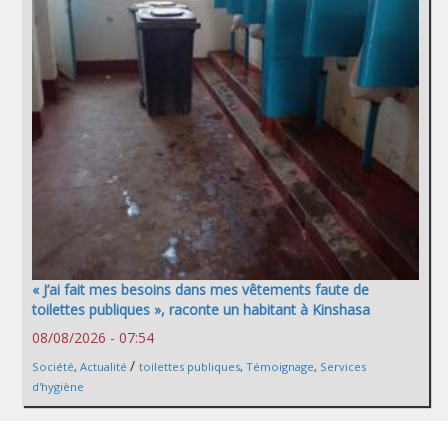
« J’ai fait mes besoins dans mes vêtements faute de
toilettes publiques », raconte un habitant à Kinshasa
08/08/2026 - 07:54
/
Société
,
Actualité
toilettes publiques
,
Témoignage
,
Services
d'hygiène