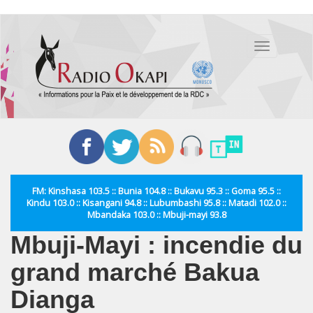
Aller
au
Toggle
contenu
navigation
principal
FM: Kinshasa 103.5 :: Bunia 104.8 :: Bukavu 95.3 :: Goma 95.5 ::
Kindu 103.0 :: Kisangani 94.8 :: Lubumbashi 95.8 :: Matadi 102.0 ::
Mbandaka 103.0 :: Mbuji-mayi 93.8
Mbuji-Mayi : incendie du
grand marché Bakua
Dianga