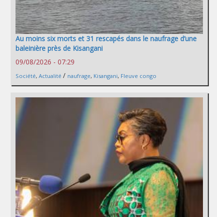
Au moins six morts et 31 rescapés dans le naufrage d’une
baleinière près de Kisangani
09/08/2026 - 07:29
/
Société
,
Actualité
naufrage
,
Kisangani
,
Fleuve congo