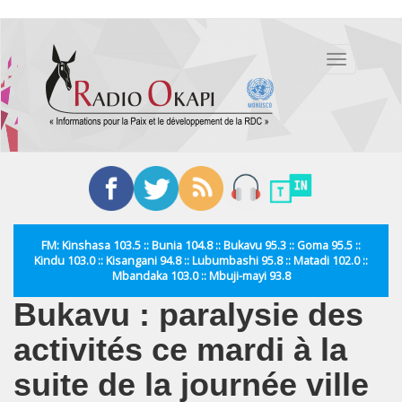
Aller
au
Toggle
contenu
navigation
principal
FM: Kinshasa 103.5 :: Bunia 104.8 :: Bukavu 95.3 :: Goma 95.5 ::
Kindu 103.0 :: Kisangani 94.8 :: Lubumbashi 95.8 :: Matadi 102.0 ::
Mbandaka 103.0 :: Mbuji-mayi 93.8
Bukavu : paralysie des
activités ce mardi à la
suite de la journée ville