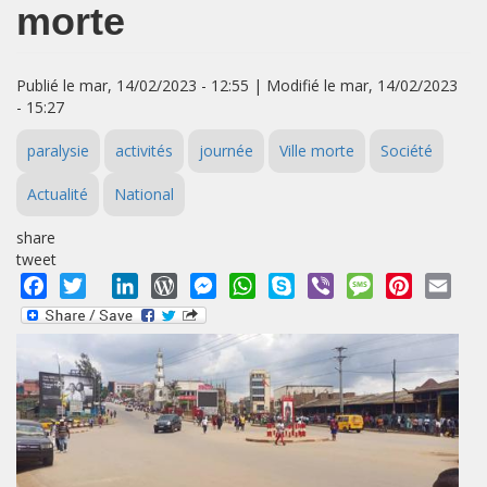
morte
Publié le mar, 14/02/2023 - 12:55 | Modifié le mar, 14/02/2023
- 15:27
paralysie
activités
journée
Ville morte
Société
Actualité
National
share
tweet
Facebook
Twitter
LinkedIn
WordPress
Messenger
WhatsApp
Skype
Viber
Message
Pinterest
Emai