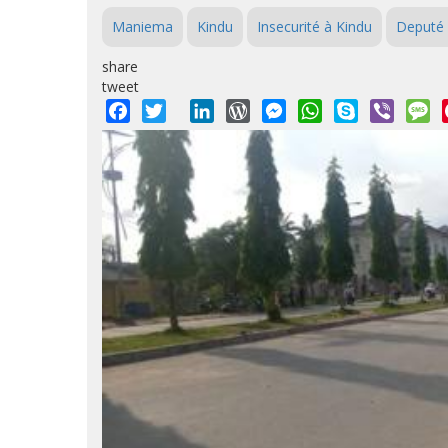
Maniema
Kindu
Insecurité à Kindu
Deputé 
share
tweet
Facebook
Twitter
LinkedIn
WordPress
Messenger
WhatsApp
Skype
Viber
M