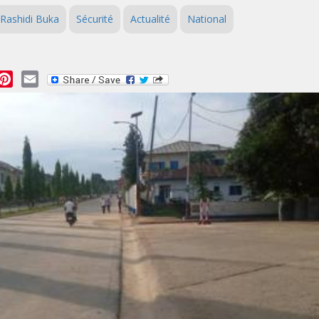
Rashidi Buka
Sécurité
Actualité
National
essage
Pinterest
Email