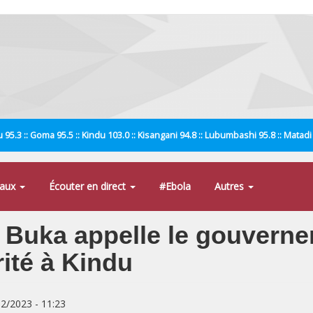
 95.3 :: Goma 95.5 :: Kindu 103.0 :: Kisangani 94.8 :: Lubumbashi 95.8 :: Matad
naux
Écouter en direct
#Ebola
Autres
 Buka appelle le gouverne
rité à Kindu
02/2023 - 11:23