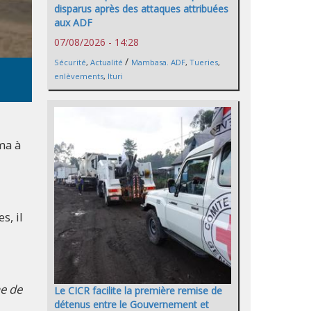
disparus après des attaques attribuées
aux ADF
07/08/2026 - 14:28
/
Sécurité
,
Actualité
Mambasa. ADF
,
Tueries
,
enlèvements
,
Ituri
ma à
s, il
ne de
Le CICR facilite la première remise de
détenus entre le Gouvernement et