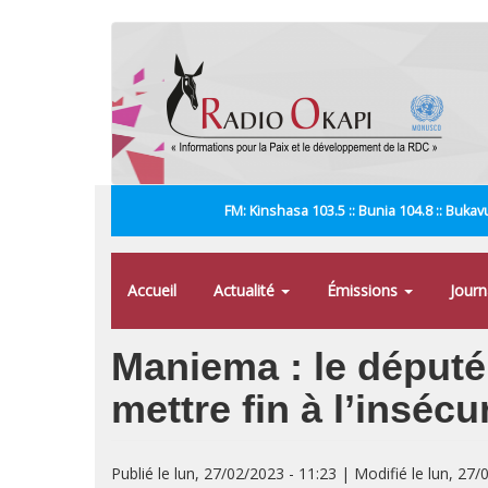
Aller
au
contenu
principal
FM: Kinshasa 103.5 :: Bunia 104.8 :: Bukavu
Accueil
Actualité
Émissions
Jour
Maniema : le député
mettre fin à l’insécu
Publié le lun, 27/02/2023 - 11:23 | Modifié le lun, 27/