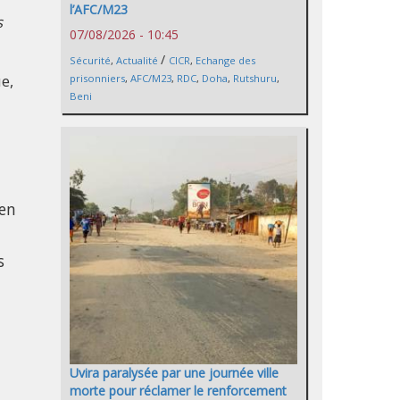
l’AFC/M23
s
07/08/2026 - 10:45
/
Sécurité
,
Actualité
CICR
,
Echange des
e,
prisonniers
,
AFC/M23
,
RDC
,
Doha
,
Rutshuru
,
Beni
'en
s
Uvira paralysée par une journée ville
morte pour réclamer le renforcement