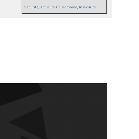
/
Sécurité
,
Actualité
a Mambasa
,
Insécurité