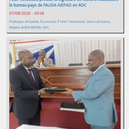
le bureau-pays de l’AUDA-NEPAD en RDC
07/08/2026 - 09:06
/
Politique
,
Actualité
,
Économie
Félix Tshisekedi
,
Union africaine
,
Nepad
,
AUDA-NEPAD
,
RDC