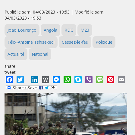
Publié le sam, 04/03/2023 - 19:53 | Modifié le sam,
04/03/2023 - 19:53
Joao Lourenço
Angola
RDC
M23
Félix-Antoine Tshisekedi
Cessez-le-feu
Politique
Actualité
National
share
tweet
Facebook
Twitter
LinkedIn
WordPress
Messenger
WhatsApp
Skype
Viber
Message
Pinterest
Emai