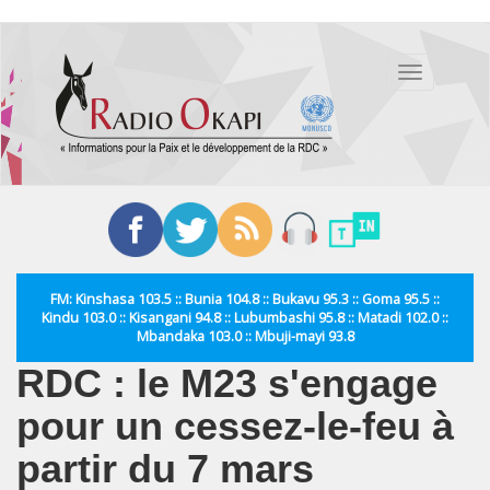
Aller
au
Toggle
contenu
navigation
principal
FM: Kinshasa 103.5 :: Bunia 104.8 :: Bukavu 95.3 :: Goma 95.5 ::
Kindu 103.0 :: Kisangani 94.8 :: Lubumbashi 95.8 :: Matadi 102.0 ::
Mbandaka 103.0 :: Mbuji-mayi 93.8
RDC : le M23 s'engage
pour un cessez-le-feu à
partir du 7 mars