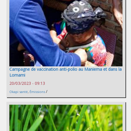
Campagne de vaccination anti-polio au Maniema et dans la
Lomami
20/03/2023 - 09:13
/
Okapi santé
,
Émissions