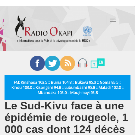
Aller
au
Toggle
contenu
navigation
principal
FM: Kinshasa 103.5 :: Bunia 104.8 :: Bukavu 95.3 :: Goma 95.5 ::
Kindu 103.0 :: Kisangani 94.8 :: Lubumbashi 95.8 :: Matadi 102.0 ::
Mbandaka 103.0 :: Mbuji-mayi 93.8
Le Sud-Kivu face à une
épidémie de rougeole, 1
000 cas dont 124 décès