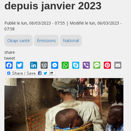
depuis janvier 2023
Publié le lun, 06/03/2023 - 07:55 | Modifié le lun, 06/03/2023 -
07:58
Okapi santé
Émissions
National
share
tweet
Facebook
Twitter
LinkedIn
WordPress
Messenger
WhatsApp
Skype
Viber
Message
Pinterest
Emai