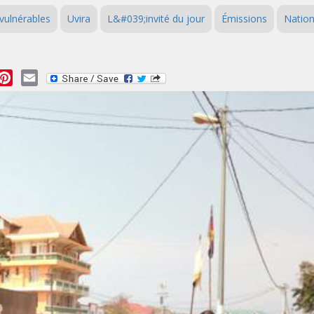
vulnérables
Uvira
L&#039;invité du jour
Émissions
Nation
essage
Pinterest
Email