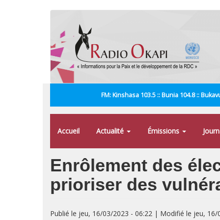
Aller
au
contenu
principal
FM: Kinshasa 103.5 :: Bunia 104.8 :: Bukavu
Accueil
Actualité
Émissions
Jour
Enrôlement des élect
prioriser des vulnér
Publié le jeu, 16/03/2023 - 06:22 | Modifié le jeu, 16