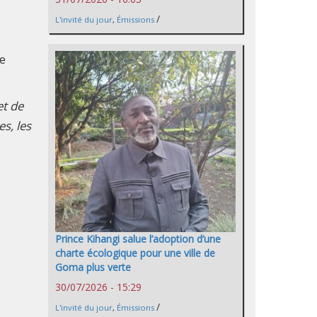
/
L'invité du jour
,
Émissions
de
et de
s, les
Prince Kihangi salue l’adoption d’une
charte écologique pour une ville de
Goma plus verte
30/07/2026 - 15:29
/
L'invité du jour
,
Émissions