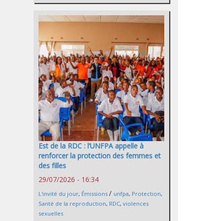
Est de la RDC : l’UNFPA appelle à
renforcer la protection des femmes et
des filles
29/07/2026 - 16:34
/
L'invité du jour
,
Émissions
unfpa
,
Protection
,
Santé de la reproduction
,
RDC
,
violences
sexuelles