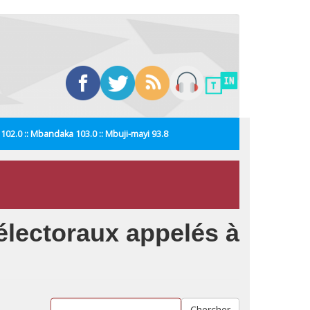
i 102.0 :: Mbandaka 103.0 :: Mbuji-mayi 93.8
 électoraux appelés à
Chercher