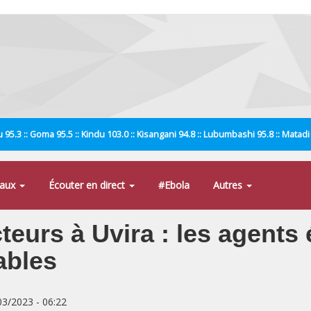
 95.3 :: Goma 95.5 :: Kindu 103.0 :: Kisangani 94.8 :: Lubumbashi 95.8 :: Matad
naux
Écouter en direct
#Ebola
Autres
eurs à Uvira : les agents
ables
/03/2023 - 06:22