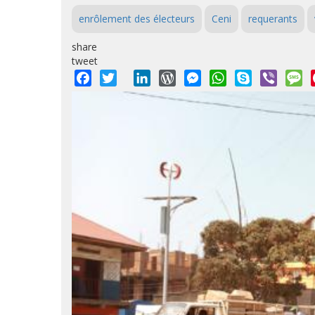
enrôlement des électeurs
Ceni
requerants
share
tweet
Facebook
Twitter
LinkedIn
WordPress
Messenger
WhatsApp
Skype
Viber
M