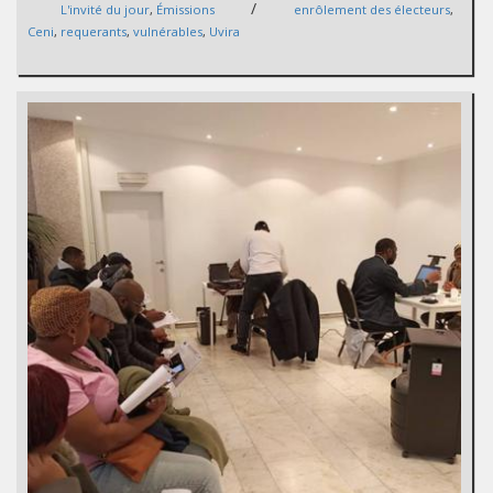
/
L'invité du jour
,
Émissions
enrôlement des électeurs
,
Ceni
,
requerants
,
vulnérables
,
Uvira