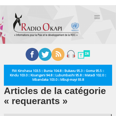
Aller
au
Toggle
contenu
navigation
principal
FM: Kinshasa 103.5 :: Bunia 104.8 :: Bukavu 95.3 :: Goma 95.5 ::
Kindu 103.0 :: Kisangani 94.8 :: Lubumbashi 95.8 :: Matadi 102.0 ::
Mbandaka 103.0 :: Mbuji-mayi 93.8
Articles de la catégorie
« requerants »