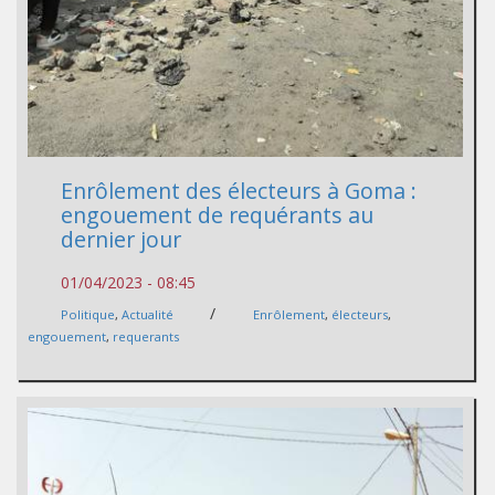
Enrôlement des électeurs à Goma :
engouement de requérants au
dernier jour
01/04/2023 - 08:45
/
Politique
,
Actualité
Enrôlement
,
électeurs
,
engouement
,
requerants