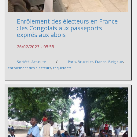
Enrôlement des électeurs en France
: les Congolais aux passeports
expirés aux abois
26/02/2023 - 05:55
/
Société
,
Actualité
Paris
,
Bruxelles
,
France
,
Belgique
,
enrôlement des électeurs
,
requerants