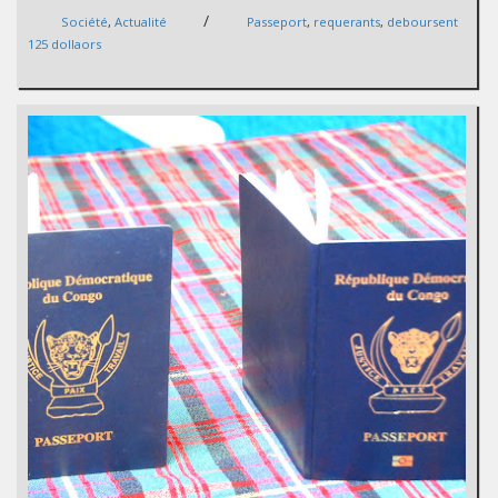
/
Société
,
Actualité
Passeport
,
requerants
,
deboursent
125 dollaors