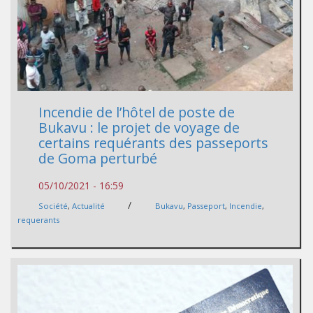
Incendie de l’hôtel de poste de
Bukavu : le projet de voyage de
certains requérants des passeports
de Goma perturbé
05/10/2021 - 16:59
/
Société
,
Actualité
Bukavu
,
Passeport
,
Incendie
,
requerants