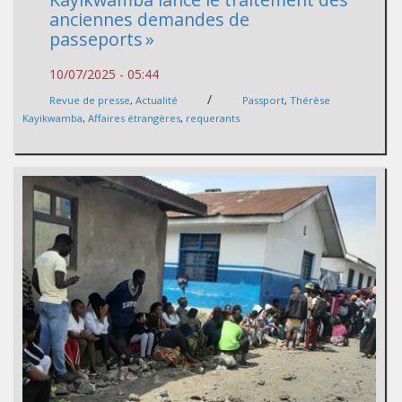
anciennes demandes de
passeports »
10/07/2025 - 05:44
/
Revue de presse
,
Actualité
Passport
,
Thérèse
Kayikwamba
,
Affaires étrangères
,
requerants