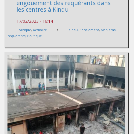
engouement des requérants dans
les centres à Kindu
17/02/2023 - 16:14
/
Politique
,
Actualité
Kindu
,
Enrôlement
,
Maniema
,
requerants
,
Politique