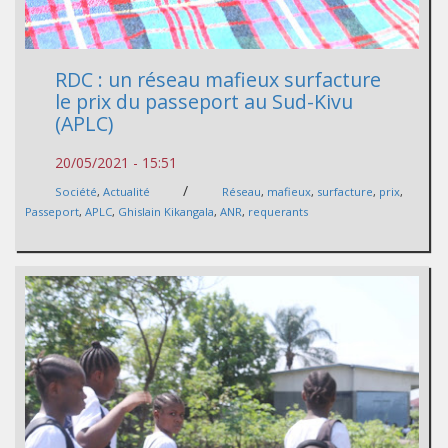
RDC : un réseau mafieux surfacture
le prix du passeport au Sud-Kivu
(APLC)
20/05/2021 - 15:51
/
Société
,
Actualité
Réseau
,
mafieux
,
surfacture
,
prix
,
Passeport
,
APLC
,
Ghislain Kikangala
,
ANR
,
requerants