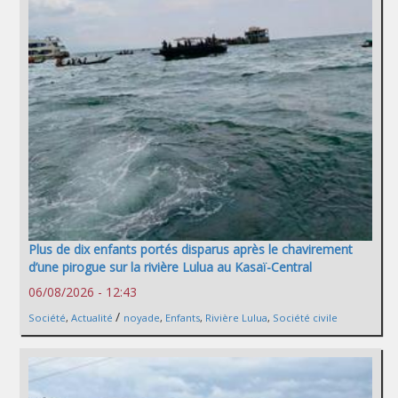
Plus de dix enfants portés disparus après le chavirement
d’une pirogue sur la rivière Lulua au Kasaï-Central
06/08/2026 - 12:43
/
Société
,
Actualité
noyade
,
Enfants
,
Rivière Lulua
,
Société civile