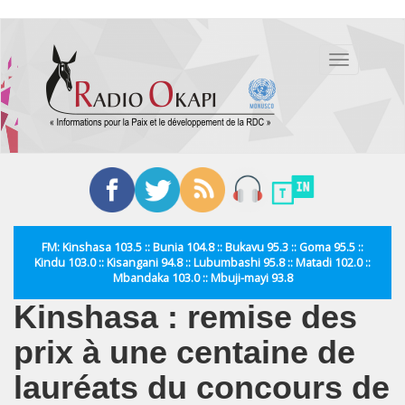
Aller
au
Toggle
contenu
navigation
principal
FM: Kinshasa 103.5 :: Bunia 104.8 :: Bukavu 95.3 :: Goma 95.5 ::
Kindu 103.0 :: Kisangani 94.8 :: Lubumbashi 95.8 :: Matadi 102.0 ::
Mbandaka 103.0 :: Mbuji-mayi 93.8
Kinshasa : remise des
prix à une centaine de
lauréats du concours de