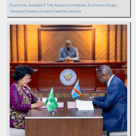
/
Économie
,
Actualité
TVA
,
facture normalisée
,
Economie fiscale
,
Cliniques fiscales
,
Doudou Fwamba Likunde