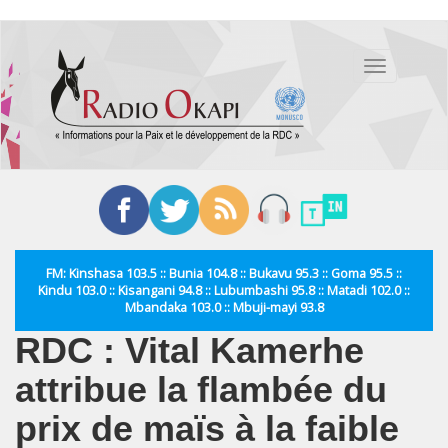
Aller
au
Toggle
contenu
navigation
principal
FM: Kinshasa 103.5 :: Bunia 104.8 :: Bukavu 95.3 :: Goma 95.5 ::
Kindu 103.0 :: Kisangani 94.8 :: Lubumbashi 95.8 :: Matadi 102.0 ::
Mbandaka 103.0 :: Mbuji-mayi 93.8
RDC : Vital Kamerhe
attribue la flambée du
prix de maïs à la faible