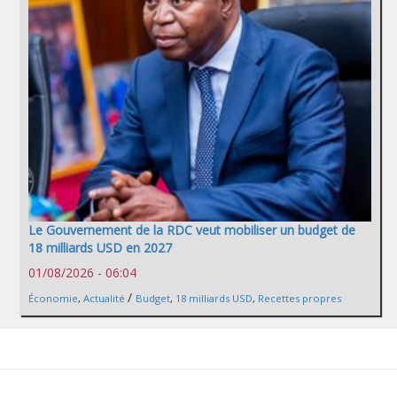
Le Gouvernement de la RDC veut mobiliser un budget de
18 milliards USD en 2027
01/08/2026 - 06:04
/
Économie
,
Actualité
Budget
,
18 milliards USD
,
Recettes propres