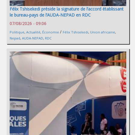
Félix Tshisekedi préside la signature de l’accord établissant
le bureau-pays de l’AUDA-NEPAD en RDC
07/08/2026 - 09:06
/
Politique
,
Actualité
,
Économie
Félix Tshisekedi
,
Union africaine
,
Nepad
,
AUDA-NEPAD
,
RDC