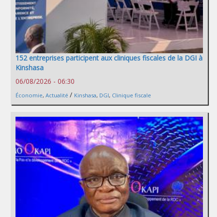
152 entreprises participent aux cliniques fiscales de la DGI à
Kinshasa
06/08/2026 - 06:30
/
Économie
,
Actualité
Kinshasa
,
DGI
,
Clinique fiscale