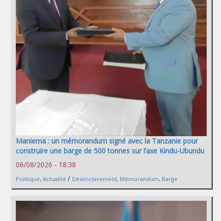
Maniema : un mémorandum signé avec la Tanzanie pour
construire une barge de 500 tonnes sur l’axe Kindu-Ubundu
06/08/2026 - 18:38
/
Politique
,
Actualité
Désenclavement
,
Mémorandum
,
Barge