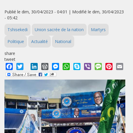
Publié le dim, 30/04/2023 - 04:01 | Modifié le dim, 30/04/2023
- 05:42
Tshisekedi
Union sacrée de la nation
Martyrs
Politique
Actualité
National
share
tweet
Facebook
Twitter
LinkedIn
WordPress
Messenger
WhatsApp
Skype
Viber
Message
Pinterest
Emai