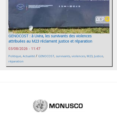
GENOCOST : à Uvira, les survivants des violences
attribuées au M23 réclament justice et réparation
03/08/2026 - 11:47
/
Politique
,
Actualité
GENOCOST
,
survivants
,
violences
,
M23
,
Justice
,
réparation