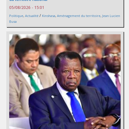
05/08/2026 - 15:01
/
Politique
,
Actualité
Kinshasa
,
Aménagement du territoire
,
Jean Lucien
Busa