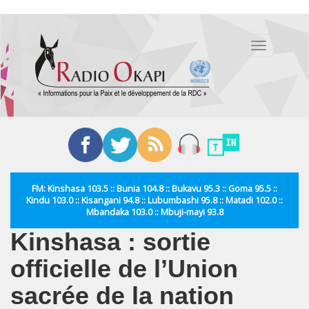
Aller
au
Toggle
contenu
navigation
principal
FM: Kinshasa 103.5 :: Bunia 104.8 :: Bukavu 95.3 :: Goma 95.5 ::
Kindu 103.0 :: Kisangani 94.8 :: Lubumbashi 95.8 :: Matadi 102.0 ::
Mbandaka 103.0 :: Mbuji-mayi 93.8
Kinshasa : sortie
officielle de l’Union
sacrée de la nation