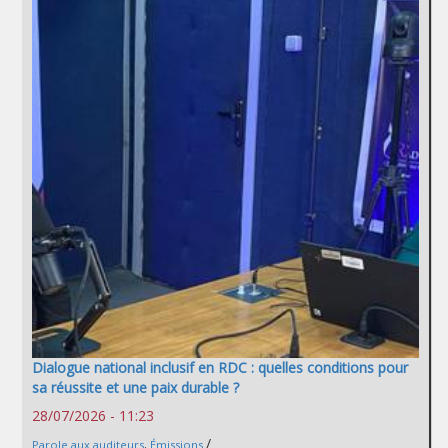
Dialogue national inclusif en RDC : quelles conditions pour
sa réussite et une paix durable ?
28/07/2026 - 11:23
/
Parole aux auditeurs
,
Émissions