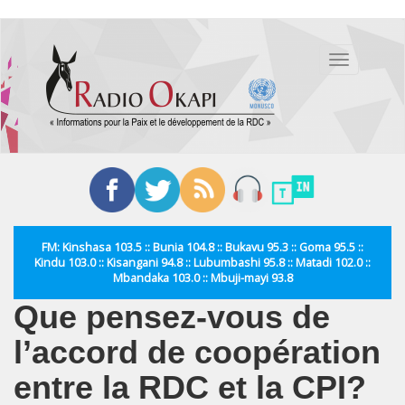
Aller
au
Toggle
contenu
navigation
principal
FM: Kinshasa 103.5 :: Bunia 104.8 :: Bukavu 95.3 :: Goma 95.5 ::
Kindu 103.0 :: Kisangani 94.8 :: Lubumbashi 95.8 :: Matadi 102.0 ::
Mbandaka 103.0 :: Mbuji-mayi 93.8
Que pensez-vous de
l’accord de coopération
entre la RDC et la CPI?