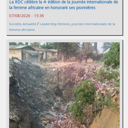
La RDC célèbre la 4ᵉ édition de la Journée internationale de
la femme africaine en honorant ses pionnières
07/08/2026 - 15:36
/
Société
,
Actualité
Leadership féminin
,
journée internationale de la
femme africaine