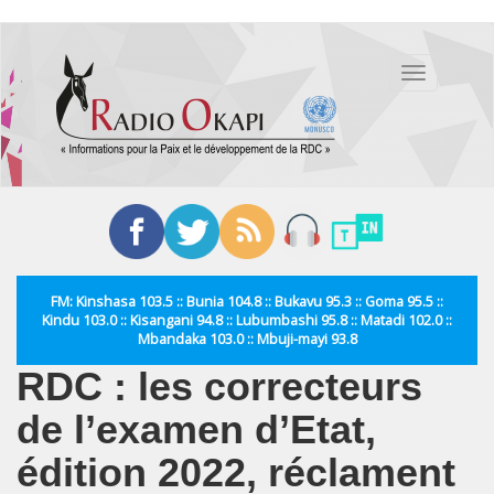
Aller
au
Toggle
contenu
navigation
principal
FM: Kinshasa 103.5 :: Bunia 104.8 :: Bukavu 95.3 :: Goma 95.5 ::
Kindu 103.0 :: Kisangani 94.8 :: Lubumbashi 95.8 :: Matadi 102.0 ::
Mbandaka 103.0 :: Mbuji-mayi 93.8
RDC : les correcteurs
de l’examen d’Etat,
édition 2022, réclament