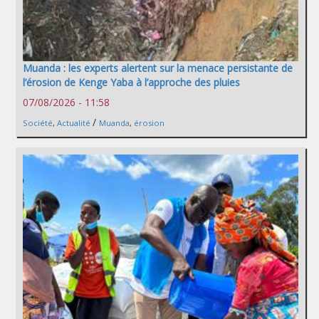
Muanda : les experts alertent sur la menace persistante de
l’érosion de Kenge Yaba à l’approche des pluies
07/08/2026 - 11:58
/
Société
,
Actualité
Muanda
,
érosion