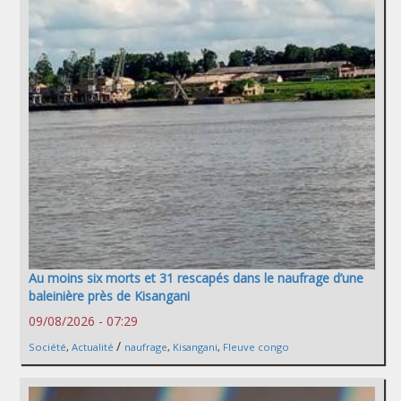
Au moins six morts et 31 rescapés dans le naufrage d’une
baleinière près de Kisangani
09/08/2026 - 07:29
/
Société
,
Actualité
naufrage
,
Kisangani
,
Fleuve congo