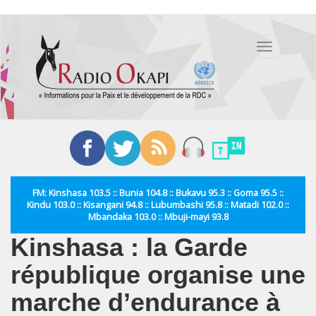
Aller
au
Toggle
contenu
navigation
principal
FM: Kinshasa 103.5 :: Bunia 104.8 :: Bukavu 95.3 :: Goma 95.5 ::
Kindu 103.0 :: Kisangani 94.8 :: Lubumbashi 95.8 :: Matadi 102.0 ::
Mbandaka 103.0 :: Mbuji-mayi 93.8
Kinshasa : la Garde
république organise une
marche d’endurance à