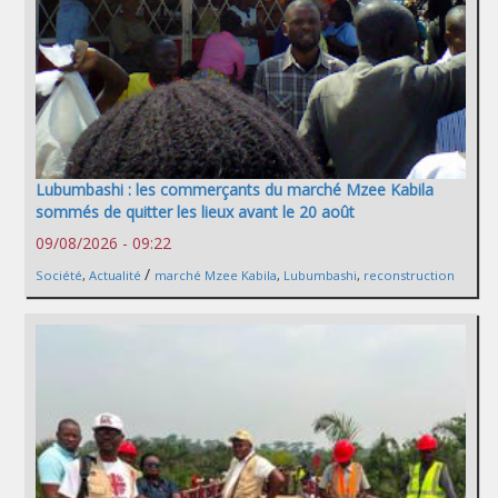
Lubumbashi : les commerçants du marché Mzee Kabila
sommés de quitter les lieux avant le 20 août
09/08/2026 - 09:22
/
Société
,
Actualité
marché Mzee Kabila
,
Lubumbashi
,
reconstruction