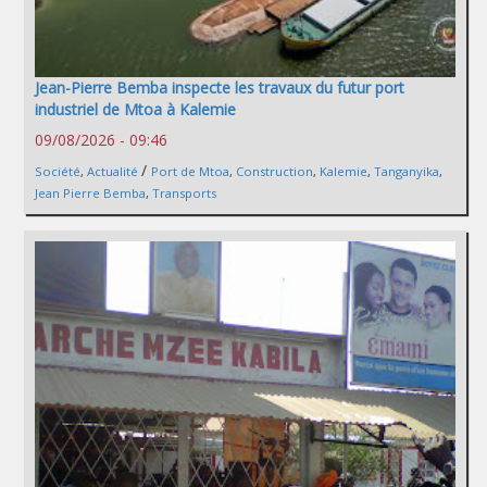
Jean-Pierre Bemba inspecte les travaux du futur port
industriel de Mtoa à Kalemie
09/08/2026 - 09:46
/
Société
,
Actualité
Port de Mtoa
,
Construction
,
Kalemie
,
Tanganyika
,
Jean Pierre Bemba
,
Transports