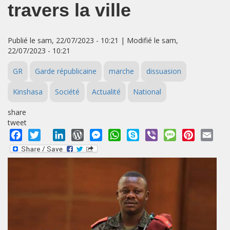
travers la ville
Publié le sam, 22/07/2023 - 10:21 | Modifié le sam,
22/07/2023 - 10:21
GR
Garde républicaine
marche
dissuasion
Kinshasa
Société
Actualité
National
share
tweet
Facebook
Twitter
LinkedIn
WordPress
Messenger
WhatsApp
Skype
Viber
Message
Pinterest
Emai