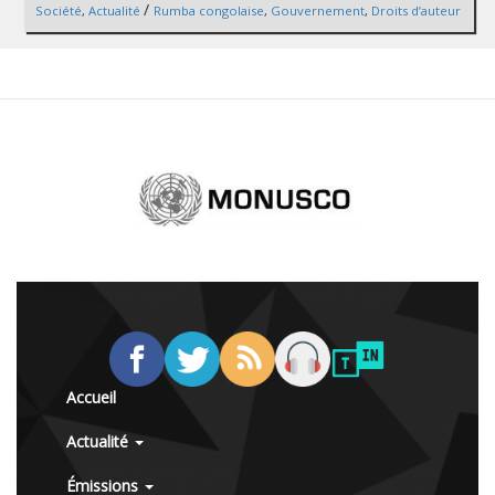
/
Société
,
Actualité
Rumba congolaise
,
Gouvernement
,
Droits d’auteur
Accueil
Actualité
Émissions