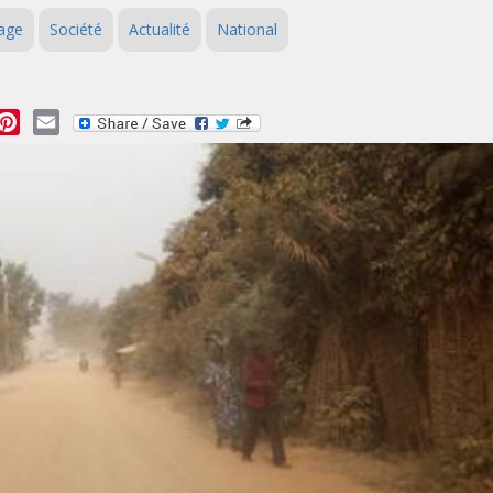
age
Société
Actualité
National
essage
Pinterest
Email