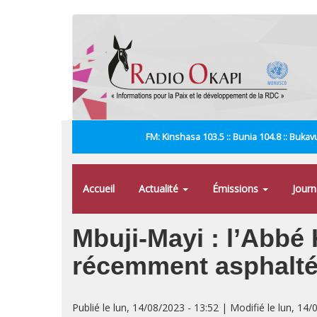
Aller
au
contenu
principal
FM: Kinshasa 103.5 :: Bunia 104.8 :: Bukavu
Accueil
Actualité
Émissions
Jour
Mbuji-Mayi : l’Abbé
récemment asphalt
Publié le lun, 14/08/2023 - 13:52 | Modifié le lun, 14/