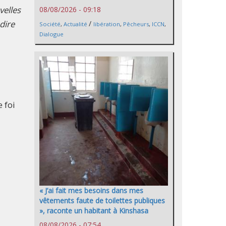
velles
08/08/2026 - 09:18
dire
/
Société
,
Actualité
libération
,
Pêcheurs
,
ICCN
,
Dialogue
 foi
« J’ai fait mes besoins dans mes
vêtements faute de toilettes publiques
», raconte un habitant à Kinshasa
08/08/2026 - 07:54