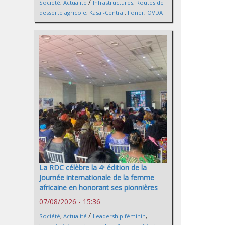
/
Société
,
Actualité
Infrastructures
,
Routes de
desserte agricole
,
Kasai-Central
,
Foner
,
OVDA
La RDC célèbre la 4ᵉ édition de la
Journée internationale de la femme
africaine en honorant ses pionnières
07/08/2026 - 15:36
/
Société
,
Actualité
Leadership féminin
,