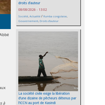
droits d’auteur
08/08/2026 - 13:02
/
Société
,
Actualité
Rumba congolaise
,
Gouvernement
,
Droits d’auteur
 Abbé
 aux
La société civile exige la libération
d’une dizaine de pêcheurs détenus par
s à
l’ICCN au port de Kasindi