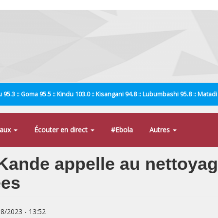
 95.3 :: Goma 95.5 :: Kindu 103.0 :: Kisangani 94.8 :: Lubumbashi 95.8 :: Matad
naux
Écouter en direct
#Ebola
Autres
 Kande appelle au nettoya
ées
08/2023 - 13:52