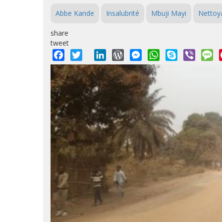
Abbe Kande
Insalubrité
Mbuji Mayi
Nettoy
share
tweet
Facebook
Twitter
LinkedIn
WordPress
Messenger
WhatsApp
Skype
Viber
M