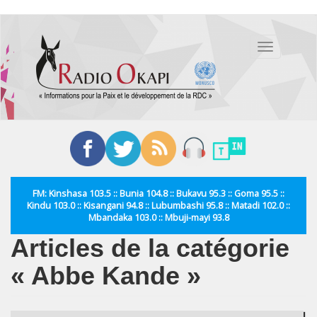
Aller
au
Toggle
contenu
navigation
principal
FM: Kinshasa 103.5 :: Bunia 104.8 :: Bukavu 95.3 :: Goma 95.5 ::
Kindu 103.0 :: Kisangani 94.8 :: Lubumbashi 95.8 :: Matadi 102.0 ::
Mbandaka 103.0 :: Mbuji-mayi 93.8
Articles de la catégorie
« Abbe Kande »