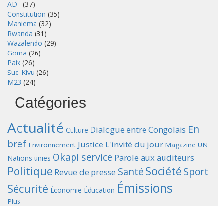
ADF
(37)
Constitution
(35)
Maniema
(32)
Rwanda
(31)
Wazalendo
(29)
Goma
(26)
Paix
(26)
Sud-Kivu
(26)
M23
(24)
Catégories
Actualité
En
Dialogue entre Congolais
Culture
bref
Justice
L'invité du jour
Environnement
Magazine UN
Okapi service
Parole aux auditeurs
Nations unies
Politique
Société
Santé
Sport
Revue de presse
Émissions
Sécurité
Économie
Éducation
Plus