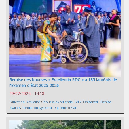
Remise des bourses « Excellentia RDC » à 185 lauréats de
l'Examen d'État 2025-2026
29/07/2026 - 14:18
/
Éducation
,
Actualité
bourse excellentia
,
Félix Tshisekedi
,
Denise
Nyaker
,
Fondation Nyakeru
,
Diplôme d’Etat