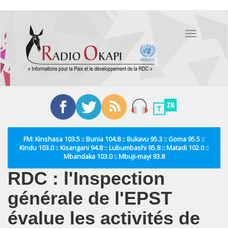
Aller
au
Toggle
contenu
navigation
principal
FM: Kinshasa 103.5 :: Bunia 104.8 :: Bukavu 95.3 :: Goma 95.5 ::
Kindu 103.0 :: Kisangani 94.8 :: Lubumbashi 95.8 :: Matadi 102.0 ::
Mbandaka 103.0 :: Mbuji-mayi 93.8
RDC : l'Inspection
générale de l'EPST
évalue les activités de