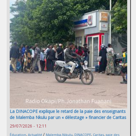
La DINACOPE explique le retard de la paie des enseignants
de Malemba Nkulu par un « délestage » financier de Caritas
29/07/2026 - 12:11
/
Éducation
,
Actualité
Malemba-Njkulu
,
DINACOPE
,
Caritas
,
paie des