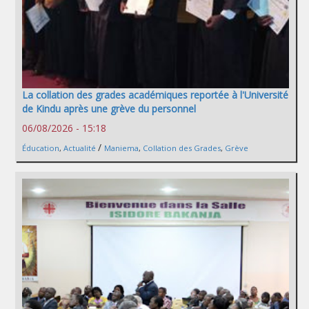
La collation des grades académiques reportée à l'Université
de Kindu après une grève du personnel
06/08/2026 - 15:18
/
Éducation
,
Actualité
Maniema
,
Collation des Grades
,
Grève