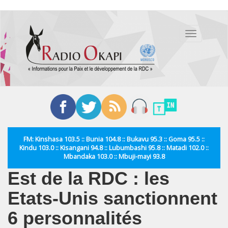
Aller
au
Toggle
contenu
navigation
principal
FM: Kinshasa 103.5 :: Bunia 104.8 :: Bukavu 95.3 :: Goma 95.5 ::
Kindu 103.0 :: Kisangani 94.8 :: Lubumbashi 95.8 :: Matadi 102.0 ::
Mbandaka 103.0 :: Mbuji-mayi 93.8
Est de la RDC : les
Etats-Unis sanctionnent
6 personnalités