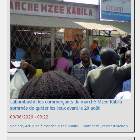
Lubumbashi : les commerçants du marché Mzee Kabila
sommés de quitter les lieux avant le 20 août
09/08/2026 - 09:22
/
Société
,
Actualité
marché Mzee Kabila
,
Lubumbashi
,
reconstruction