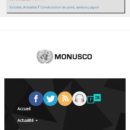
/
Société
,
Actualité
Construction de pont
,
sankuru
,
Japon
Accueil
Actualité