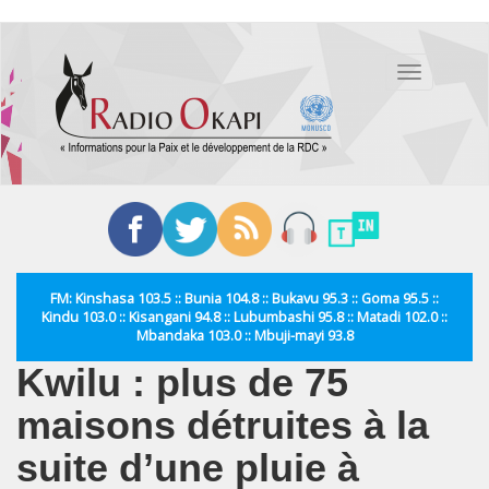
Aller
au
Toggle
contenu
navigation
principal
FM: Kinshasa 103.5 :: Bunia 104.8 :: Bukavu 95.3 :: Goma 95.5 ::
Kindu 103.0 :: Kisangani 94.8 :: Lubumbashi 95.8 :: Matadi 102.0 ::
Mbandaka 103.0 :: Mbuji-mayi 93.8
Kwilu : plus de 75
maisons détruites à la
suite d’une pluie à