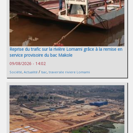
Reprise du trafic sur la rivière Lomami grâce à la remise en
service provisoire du bac Makole
09/08/2026 - 14:02
/
Société
,
Actualité
bac
,
traversée riviere Lomami