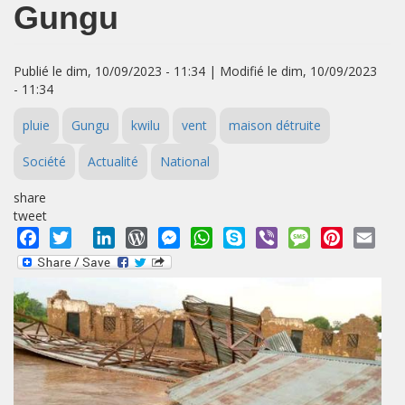
Gungu
Publié le dim, 10/09/2023 - 11:34 | Modifié le dim, 10/09/2023
- 11:34
pluie
Gungu
kwilu
vent
maison détruite
Société
Actualité
National
share
tweet
Facebook
Twitter
LinkedIn
WordPress
Messenger
WhatsApp
Skype
Viber
Message
Pinterest
Emai