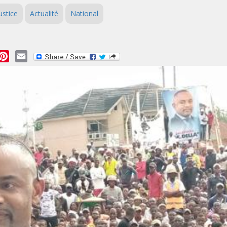
ustice
Actualité
National
essage
Pinterest
Email