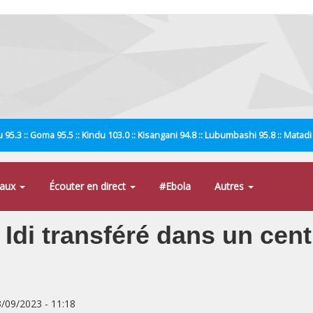
 95.3 :: Goma 95.5 :: Kindu 103.0 :: Kisangani 94.8 :: Lubumbashi 95.8 :: Matad
naux
Écouter en direct
#Ebola
Autres
Idi transféré dans un cen
3/09/2023 - 11:18