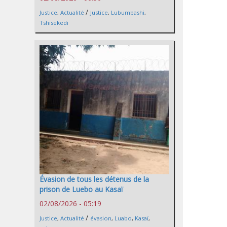
/
Justice
,
Actualité
Justice
,
Lubumbashi
,
Tshisekedi
Évasion de tous les détenus de la
prison de Luebo au Kasaï
02/08/2026 - 05:19
/
Justice
,
Actualité
évasion
,
Luabo
,
Kasaï
,