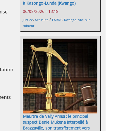
à Kasongo-Lunda (Kwango)
mise
06/08/2026 - 13:18
/
Justice
,
Actualité
FARDC
,
Kwango
,
viol sur
mineur
tation
ments
Meurtre de Vally Amisi : le principal
suspect Benie Mukena interpellé à
Brazzaville, son transfèrement vers