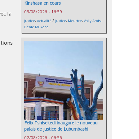
Kinshasa en cours
03/08/2026 - 16:59
ec la
/
Justice
,
Actualité
Justice
,
Meurtre
,
Vally Amisi
,
Benie Mukena
utions
Félix Tshisekedi inaugure le nouveau
palais de justice de Lubumbashi
02/08/2026 - 06:56