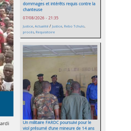
dommages et intérêts requis contre la
chanteuse
07/08/2026 - 21:35
/
Justice
,
Actualité
Justice
,
Rebo Tchulo
,
procès
,
Requisitoire
Un militaire FARDC poursuivi pour le
mardi
viol présumé d’une mineure de 14 ans