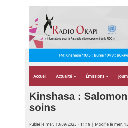
Aller
au
contenu
principal
FM: Kinshasa 103.5 :: Bunia 104.8 :: Bukavu
Accueil
Actualité
Émissions
Jour
Kinshasa : Salomon 
soins
Publié le mer, 13/09/2023 - 11:18 | Modifié le mer, 1