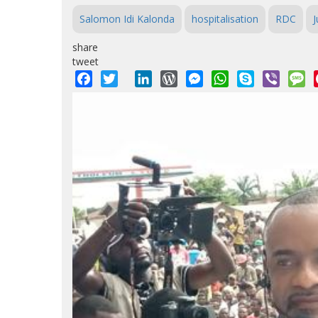
Salomon Idi Kalonda
hospitalisation
RDC
J
share
tweet
Facebook
Twitter
LinkedIn
WordPress
Messenger
WhatsApp
Skype
Viber
M