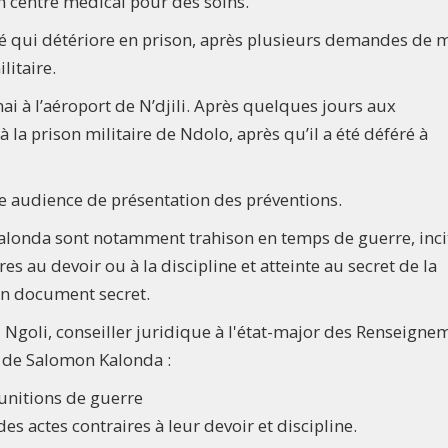
n centre médical pour des soins.
nté qui détériore en prison, après plusieurs demandes de 
litaire.
i à l’aéroport de N’djili. Après quelques jours aux
à la prison militaire de Ndolo, après qu’il a été déféré à
ère audience de présentation des préventions.
Kalonda sont notamment trahison en temps de guerre, inci
es au devoir ou à la discipline et atteinte au secret de la
 un document secret.
li Ngoli, conseiller juridique à l'état-major des Renseigne
rge de Salomon Kalonda :
munitions de guerre
des actes contraires à leur devoir et discipline.