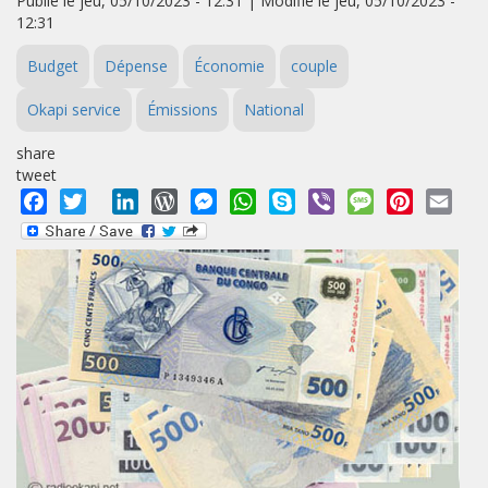
Publié le jeu, 05/10/2023 - 12:31 | Modifié le jeu, 05/10/2023 -
12:31
Budget
Dépense
Économie
couple
Okapi service
Émissions
National
share
tweet
Facebook
Twitter
LinkedIn
WordPress
Messenger
WhatsApp
Skype
Viber
Message
Pinterest
Emai