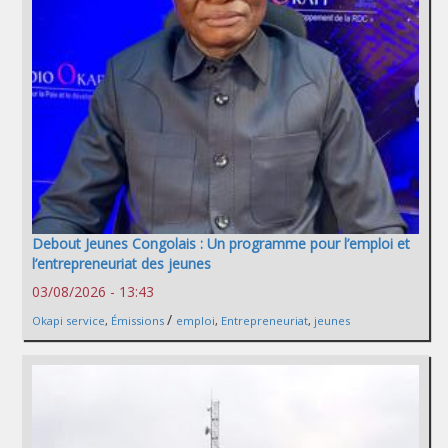
Debout Jeunes Congolais : Un programme pour l’emploi et
l’entrepreneuriat des jeunes
03/08/2026 - 13:43
/
Okapi service
,
Émissions
emploi
,
Entrepreneuriat
,
jeunes