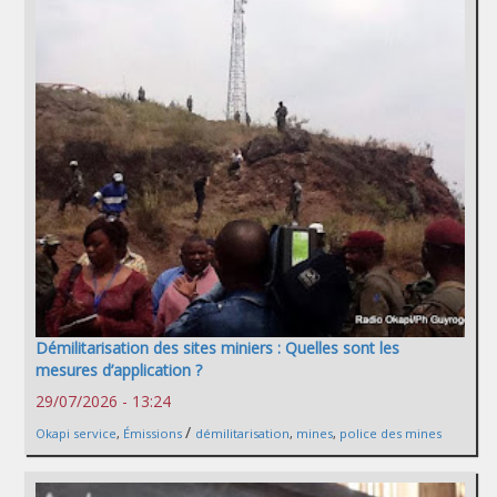
Démilitarisation des sites miniers : Quelles sont les
mesures d’application ?
29/07/2026 - 13:24
/
Okapi service
,
Émissions
démilitarisation
,
mines
,
police des mines