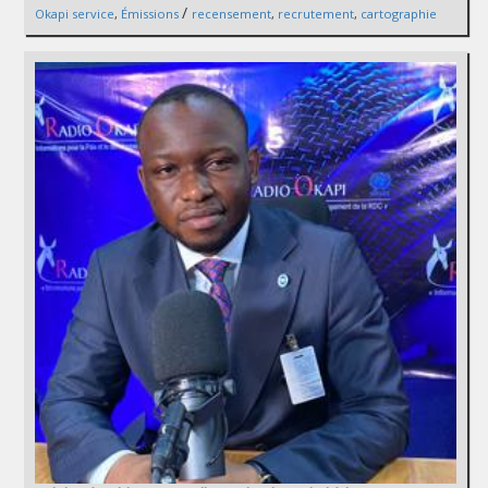
/
Okapi service
,
Émissions
recensement
,
recrutement
,
cartographie