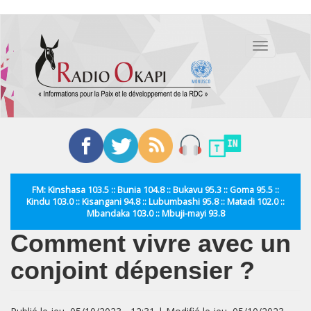
Aller
au
Toggle
contenu
navigation
principal
FM: Kinshasa 103.5 :: Bunia 104.8 :: Bukavu 95.3 :: Goma 95.5 ::
Kindu 103.0 :: Kisangani 94.8 :: Lubumbashi 95.8 :: Matadi 102.0 ::
Mbandaka 103.0 :: Mbuji-mayi 93.8
Comment vivre avec un
conjoint dépensier ?