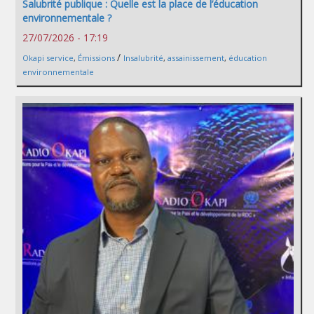
Salubrité publique : Quelle est la place de l’éducation
environnementale ?
27/07/2026 - 17:19
/
Okapi service
,
Émissions
Insalubrité
,
assainissement
,
éducation
environnementale