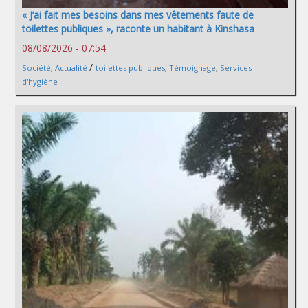
« J’ai fait mes besoins dans mes vêtements faute de
toilettes publiques », raconte un habitant à Kinshasa
08/08/2026 - 07:54
/
Société
,
Actualité
toilettes publiques
,
Témoignage
,
Services
d'hygiène