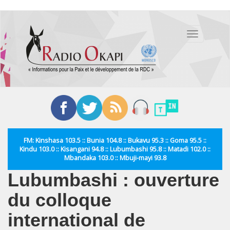
Aller
au
Toggle
contenu
navigation
principal
FM: Kinshasa 103.5 :: Bunia 104.8 :: Bukavu 95.3 :: Goma 95.5 ::
Kindu 103.0 :: Kisangani 94.8 :: Lubumbashi 95.8 :: Matadi 102.0 ::
Mbandaka 103.0 :: Mbuji-mayi 93.8
Lubumbashi : ouverture
du colloque
international de