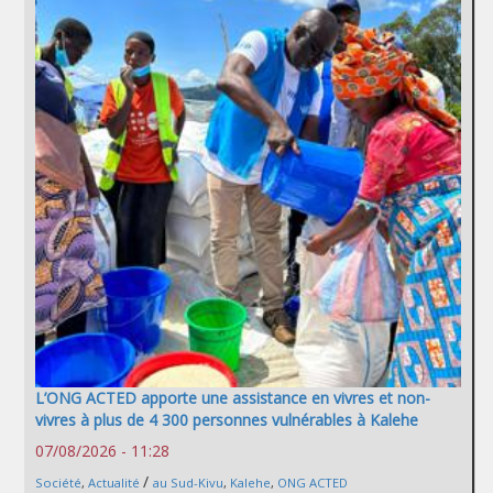
L’ONG ACTED apporte une assistance en vivres et non-
vivres à plus de 4 300 personnes vulnérables à Kalehe
07/08/2026 - 11:28
/
Société
,
Actualité
au Sud-Kivu
,
Kalehe
,
ONG ACTED