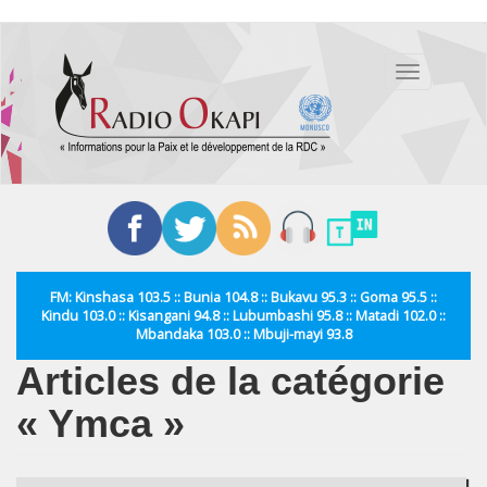
Aller
au
Toggle
contenu
navigation
principal
FM: Kinshasa 103.5 :: Bunia 104.8 :: Bukavu 95.3 :: Goma 95.5 ::
Kindu 103.0 :: Kisangani 94.8 :: Lubumbashi 95.8 :: Matadi 102.0 ::
Mbandaka 103.0 :: Mbuji-mayi 93.8
Articles de la catégorie
« Ymca »