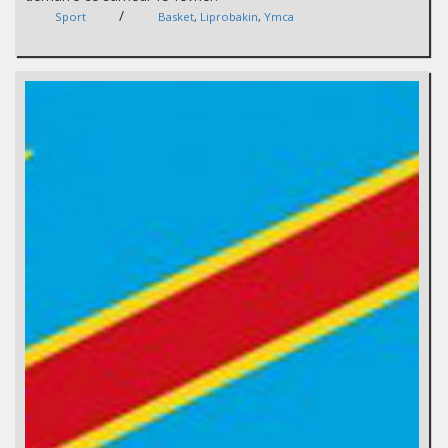
/
Sport
Basket
,
Liprobakin
,
Ymca