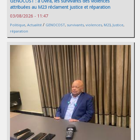
GENOCOST : à Uvira, les survivants des violences
attribuées au M23 réclament justice et réparation
03/08/2026 - 11:47
/
Politique
,
Actualité
GENOCOST
,
survivants
,
violences
,
M23
,
Justice
,
réparation