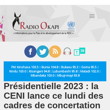
Aller
au
Toggle
contenu
navigation
principal
FM: Kinshasa 103.5 :: Bunia 104.8 :: Bukavu 95.3 :: Goma 95.5 ::
Kindu 103.0 :: Kisangani 94.8 :: Lubumbashi 95.8 :: Matadi 102.0 ::
Mbandaka 103.0 :: Mbuji-mayi 93.8
Présidentielle 2023 : la
CENI lance ce lundi des
cadres de concertation