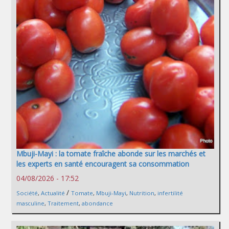
Mbuji-Mayi : la tomate fraîche abonde sur les marchés et
les experts en santé encouragent sa consommation
04/08/2026 - 17:52
/
Société
,
Actualité
Tomate
,
Mbuji-Mayi
,
Nutrition
,
infertilité
masculine
,
Traitement
,
abondance