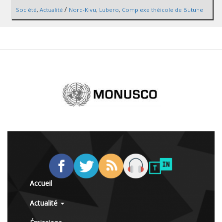
/
Société
,
Actualité
Nord-Kivu
,
Lubero
,
Complexe théicole de Butuhe
Accueil
Actualité