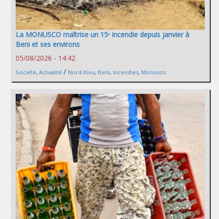
La MONUSCO maîtrise un 15ᵉ incendie depuis janvier à
Beni et ses environs
05/08/2026 - 14:42
/
Société
,
Actualité
Nord-Kivu
,
Beni
,
incendies
,
Monusco