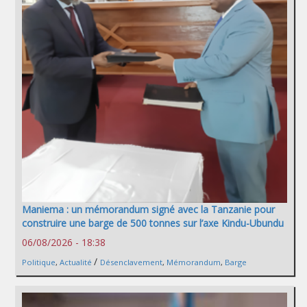
Maniema : un mémorandum signé avec la Tanzanie pour
construire une barge de 500 tonnes sur l’axe Kindu-Ubundu
06/08/2026 - 18:38
/
Politique
,
Actualité
Désenclavement
,
Mémorandum
,
Barge