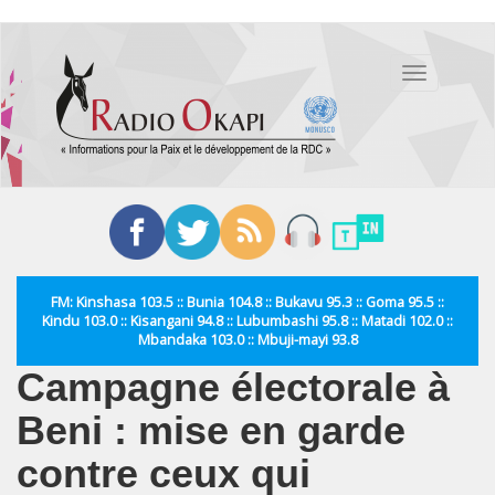
Aller
au
Toggle
contenu
navigation
principal
FM: Kinshasa 103.5 :: Bunia 104.8 :: Bukavu 95.3 :: Goma 95.5 ::
Kindu 103.0 :: Kisangani 94.8 :: Lubumbashi 95.8 :: Matadi 102.0 ::
Mbandaka 103.0 :: Mbuji-mayi 93.8
Campagne électorale à
Beni : mise en garde
contre ceux qui