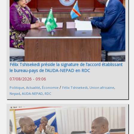
Félix Tshisekedi préside la signature de l’accord établissant
le bureau-pays de l’AUDA-NEPAD en RDC
07/08/2026 - 09:06
/
Politique
,
Actualité
,
Économie
Félix Tshisekedi
,
Union africaine
,
Nepad
,
AUDA-NEPAD
,
RDC