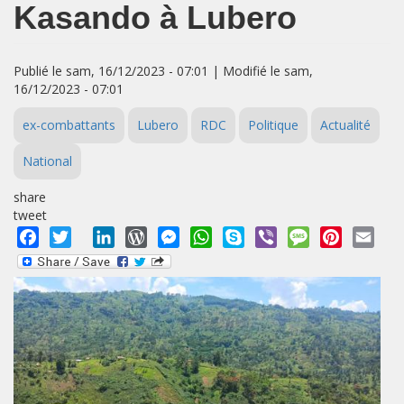
Kasando à Lubero
Publié le sam, 16/12/2023 - 07:01 | Modifié le sam,
16/12/2023 - 07:01
ex-combattants
Lubero
RDC
Politique
Actualité
National
share
tweet
Facebook
Twitter
LinkedIn
WordPress
Messenger
WhatsApp
Skype
Viber
Message
Pinterest
Emai