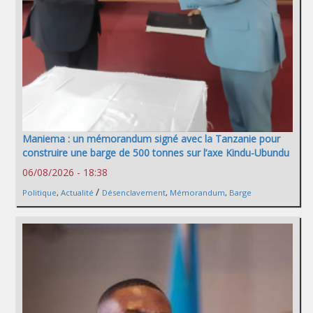
Maniema : un mémorandum signé avec la Tanzanie pour
construire une barge de 500 tonnes sur l’axe Kindu-Ubundu
06/08/2026 - 18:38
/
Politique
,
Actualité
Désenclavement
,
Mémorandum
,
Barge