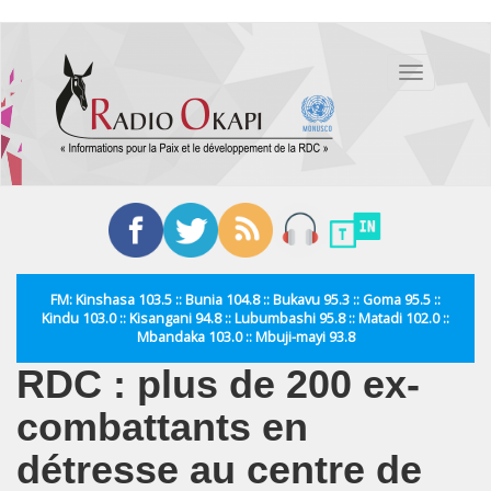
Aller
au
Toggle
contenu
navigation
principal
FM: Kinshasa 103.5 :: Bunia 104.8 :: Bukavu 95.3 :: Goma 95.5 ::
Kindu 103.0 :: Kisangani 94.8 :: Lubumbashi 95.8 :: Matadi 102.0 ::
Mbandaka 103.0 :: Mbuji-mayi 93.8
RDC : plus de 200 ex-
combattants en
détresse au centre de