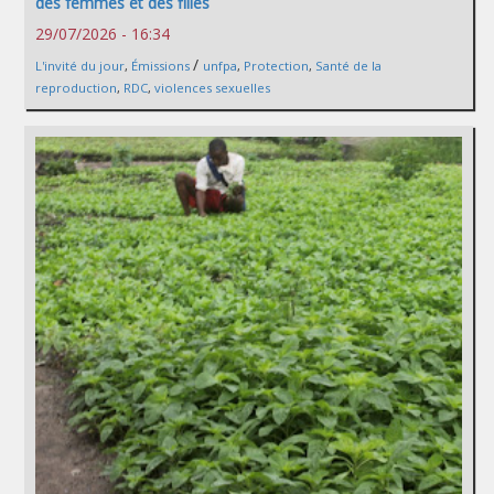
des femmes et des filles
29/07/2026 - 16:34
/
L'invité du jour
,
Émissions
unfpa
,
Protection
,
Santé de la
reproduction
,
RDC
,
violences sexuelles