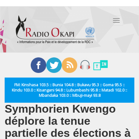
Aller
au
Toggle
contenu
navigation
principal
FM: Kinshasa 103.5 :: Bunia 104.8 :: Bukavu 95.3 :: Goma 95.5 ::
Kindu 103.0 :: Kisangani 94.8 :: Lubumbashi 95.8 :: Matadi 102.0 ::
Mbandaka 103.0 :: Mbuji-mayi 93.8
Symphorien Kwengo
déplore la tenue
partielle des élections à