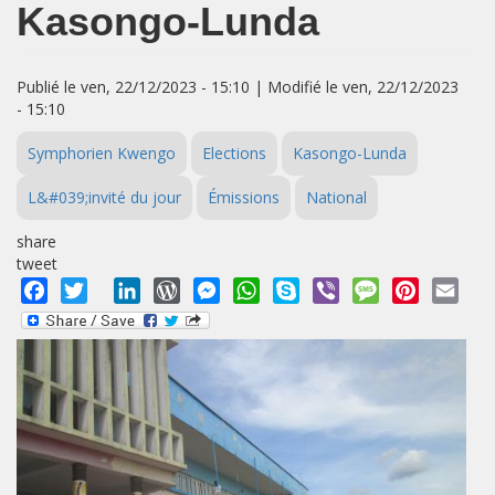
Kasongo-Lunda
Publié le ven, 22/12/2023 - 15:10 | Modifié le ven, 22/12/2023
- 15:10
Symphorien Kwengo
Elections
Kasongo-Lunda
L&#039;invité du jour
Émissions
National
share
tweet
Facebook
Twitter
LinkedIn
WordPress
Messenger
WhatsApp
Skype
Viber
Message
Pinterest
Emai