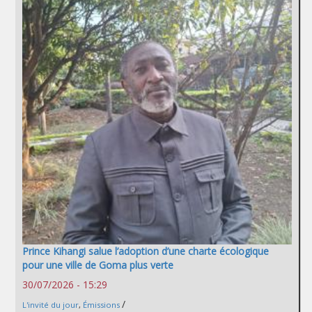
Prince Kihangi salue l’adoption d’une charte écologique
pour une ville de Goma plus verte
30/07/2026 - 15:29
/
L'invité du jour
,
Émissions