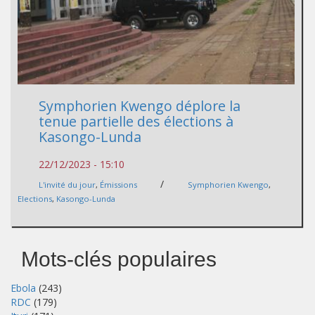
Symphorien Kwengo déplore la
tenue partielle des élections à
Kasongo-Lunda
22/12/2023 - 15:10
/
L'invité du jour
,
Émissions
Symphorien Kwengo
,
Elections
,
Kasongo-Lunda
Mots-clés populaires
Ebola
(243)
RDC
(179)