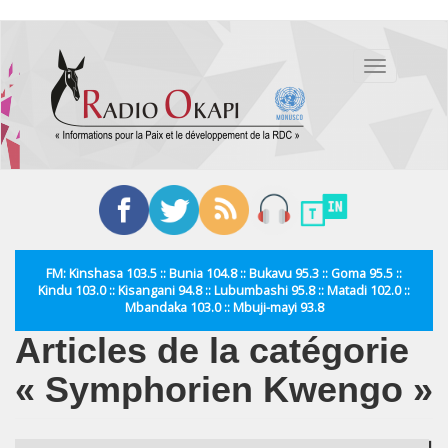
Aller
au
Toggle
contenu
navigation
principal
FM: Kinshasa 103.5 :: Bunia 104.8 :: Bukavu 95.3 :: Goma 95.5 ::
Kindu 103.0 :: Kisangani 94.8 :: Lubumbashi 95.8 :: Matadi 102.0 ::
Mbandaka 103.0 :: Mbuji-mayi 93.8
Articles de la catégorie
« Symphorien Kwengo »