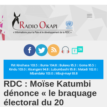
Aller
au
Toggle
contenu
navigation
principal
FM: Kinshasa 103.5 :: Bunia 104.8 :: Bukavu 95.3 :: Goma 95.5 ::
Kindu 103.0 :: Kisangani 94.8 :: Lubumbashi 95.8 :: Matadi 102.0 ::
Mbandaka 103.0 :: Mbuji-mayi 93.8
RDC : Moïse Katumbi
dénonce « le braquage
électoral du 20