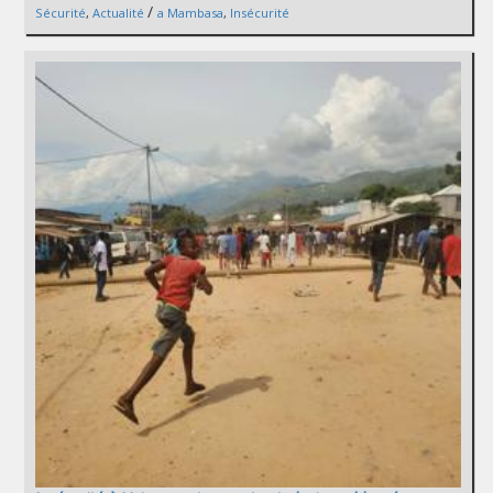
/
Sécurité
,
Actualité
a Mambasa
,
Insécurité