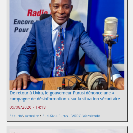
De retour à Uvira, le gouverneur Purusi dénonce une «
campagne de désinformation » sur la situation sécuritaire
05/08/2026 - 14:18
/
Sécurité
,
Actualité
Sud-Kivu
,
Purusi
,
FARDC
,
Wazalendo