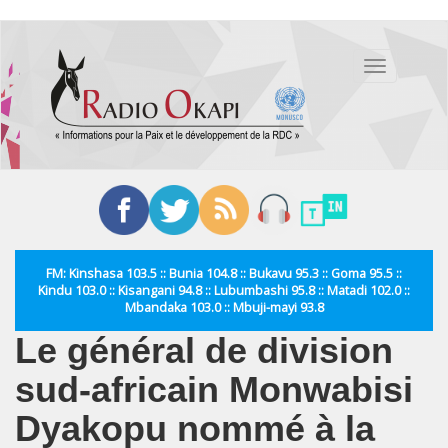
Aller
au
Toggle
contenu
navigation
principal
FM: Kinshasa 103.5 :: Bunia 104.8 :: Bukavu 95.3 :: Goma 95.5 ::
Kindu 103.0 :: Kisangani 94.8 :: Lubumbashi 95.8 :: Matadi 102.0 ::
Mbandaka 103.0 :: Mbuji-mayi 93.8
Le général de division
sud-africain Monwabisi
Dyakopu nommé à la