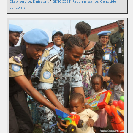
/
Okapi service
,
Émissions
GENOCOST
,
Reconnaissance
,
Génocide
congolais