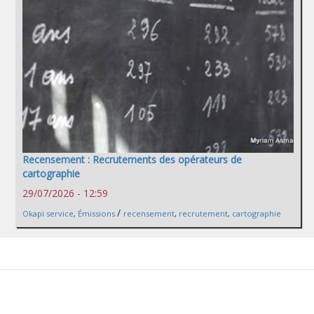
Recensement : Recrutements des opérateurs de
cartographie
29/07/2026 - 12:59
/
Okapi service
,
Émissions
recensement
,
recrutement
,
cartographie