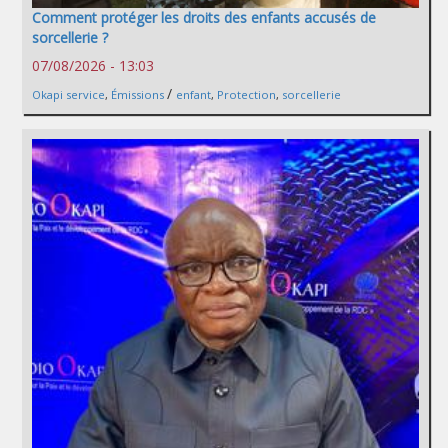
Comment protéger les droits des enfants accusés de
sorcellerie ?
07/08/2026 - 13:03
/
Okapi service
,
Émissions
enfant
,
Protection
,
sorcellerie