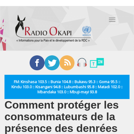
Aller
au
Toggle
contenu
navigation
principal
FM: Kinshasa 103.5 :: Bunia 104.8 :: Bukavu 95.3 :: Goma 95.5 ::
Kindu 103.0 :: Kisangani 94.8 :: Lubumbashi 95.8 :: Matadi 102.0 ::
Mbandaka 103.0 :: Mbuji-mayi 93.8
Comment protéger les
consommateurs de la
présence des denrées