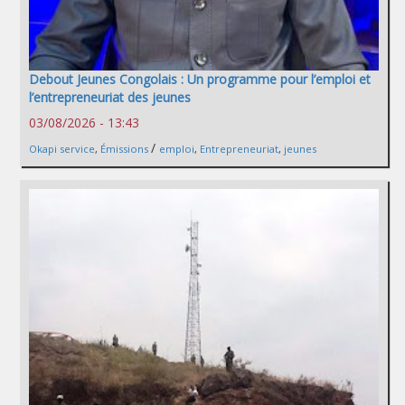
Debout Jeunes Congolais : Un programme pour l’emploi et
l’entrepreneuriat des jeunes
03/08/2026 - 13:43
/
Okapi service
,
Émissions
emploi
,
Entrepreneuriat
,
jeunes