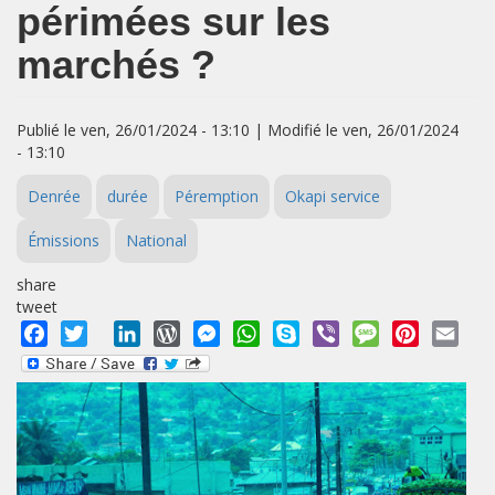
périmées sur les
marchés ?
Publié le ven, 26/01/2024 - 13:10 | Modifié le ven, 26/01/2024
- 13:10
Denrée
durée
Péremption
Okapi service
Émissions
National
share
tweet
Facebook
Twitter
LinkedIn
WordPress
Messenger
WhatsApp
Skype
Viber
Message
Pinterest
Emai