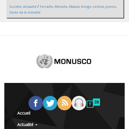
/
Société
,
Actualité
Ferraille
,
Mitraille
,
Matadi
,
Kongo-central
,
jeunes
,
Vente de la mitraille
Accueil
Actualité