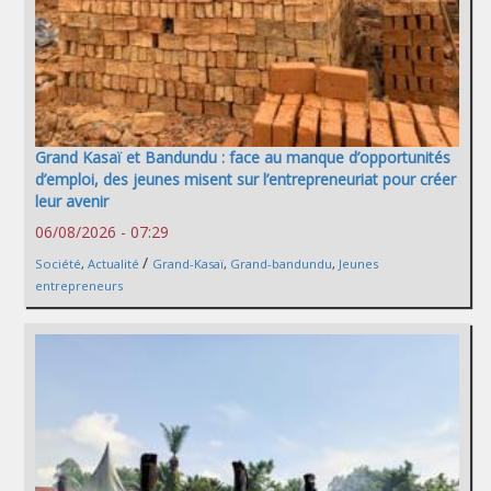
Grand Kasaï et Bandundu : face au manque d’opportunités
d’emploi, des jeunes misent sur l’entrepreneuriat pour créer
leur avenir
06/08/2026 - 07:29
/
Société
,
Actualité
Grand-Kasaï
,
Grand-bandundu
,
Jeunes
entrepreneurs