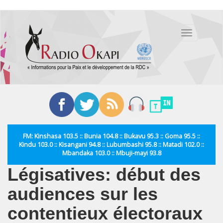
Aller
au
Toggle
contenu
navigation
principal
FM: Kinshasa 103.5 :: Bunia 104.8 :: Bukavu 95.3 :: Goma 95.5 ::
Kindu 103.0 :: Kisangani 94.8 :: Lubumbashi 95.8 :: Matadi 102.0 ::
Mbandaka 103.0 :: Mbuji-mayi 93.8
Légisatives: début des
audiences sur les
contentieux électoraux