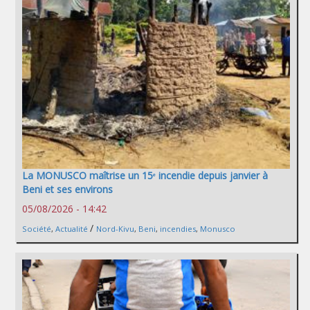
La MONUSCO maîtrise un 15ᵉ incendie depuis janvier à
Beni et ses environs
05/08/2026 - 14:42
/
Société
,
Actualité
Nord-Kivu
,
Beni
,
incendies
,
Monusco